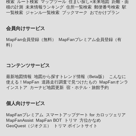
検索
ルート検索
マップツール
住まい探し×未来地図
距離・面
積の計測
未来情報ランキング
住所一覧検索
郵便番号検索
駅
一覧検索
ジャンル一覧検索
ブックマーク
おでかけプラン
会員向けサービス
MapFan会員登録（無料）
MapFanプレミアム会員登録（有
料）
コンテンツサービス
最新地図情報
地図から探すトレンド情報（Beta版）
こんなに
使える！MapFan
道路走行調査で見つけたもの
MapFanオンラ
インストア
カーナビ地図更新
宿・ホテル・旅館予約
個人向けサービス
MapFanプレミアム
スマートアップデート for カロッツェリア
MapFanAssist
MapFan BOT
トリマ
方位かなめ
GeoQuest（ジオクエ）
トリマ ポイントサイト