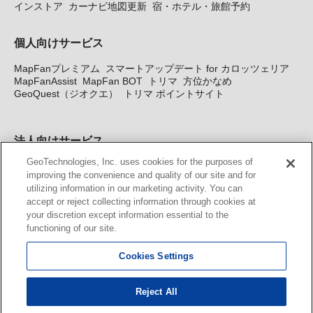
インストア
カーナビ地図更新
宿・ホテル・旅館予約
個人向けサービス
MapFanプレミアム
スマートアップデート for カロッツェリア
MapFanAssist
MapFan BOT
トリマ
方位かなめ
GeoQuest（ジオクエ）
トリマ ポイントサイト
法人向けサービス
GeoTechnologies, Inc. uses cookies for the purposes of
法人向け地図・位置情報サービス
WEBサイト・システム向け地
improving the convenience and quality of our site and for
図API
Windows PC向け地図開発キット
MapFan DB
住所確認
utilizing information in our marketing activity. You can
サービス
MAP WORLD+
トリマ広告
Geo-Research
スグロ
accept or reject collecting information through cookies at
ジ
your discretion except information essential to the
functioning of our site.
カーナビ地図更新サービス
Cookies Settings
MapFan スマートメンバーズ
カロッツェリア地図割プラス
KENWOOD MapFan Club
Reject All