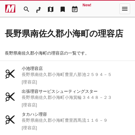
New!
menu
search
map
bookmark
event_note
長野県南佐久郡小海町の理容店
長野県南佐久郡小海町の理容店の一覧です。
小池理容店
長野県南佐久郡小海町豊里八那池２５９４－５
[理容店]
出張理容サービスシューティングスター
長野県南佐久郡小海町小海箕輪３４４８－２３
[理容店]
タカハシ理容
長野県南佐久郡小海町豊里西馬流１１６－９
[理容店]