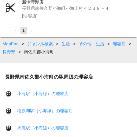
新津理髪店
長野県南佐久郡小海町小海土村４２３８－４
[理容店]
page
You're
1
page
on
page
MapFan
>
ジャンル検索
>
生活
>
その他 生活
>
理容店
>
長野県
>
南佐久郡小海町
長野県南佐久郡小海町の駅周辺の理容店
小海駅（小海線）の理容店
松原湖駅（小海線）の理容店
馬流駅（小海線）の理容店