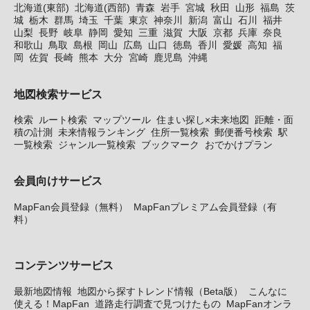
北海道(東部)
北海道(西部)
青森
岩手
宮城
秋田
山形
福島
茨
城
栃木
群馬
埼玉
千葉
東京
神奈川
新潟
富山
石川
福井
山梨
長野
岐阜
静岡
愛知
三重
滋賀
大阪
京都
兵庫
奈良
和歌山
鳥取
島根
岡山
広島
山口
徳島
香川
愛媛
高知
福
岡
佐賀
長崎
熊本
大分
宮崎
鹿児島
沖縄
地図検索サービス
検索
ルート検索
マップツール
住まい探し×未来地図
距離・面
積の計測
未来情報ランキング
住所一覧検索
郵便番号検索
駅
一覧検索
ジャンル一覧検索
ブックマーク
おでかけプラン
会員向けサービス
MapFan会員登録（無料）
MapFanプレミアム会員登録（有
料）
コンテンツサービス
最新地図情報
地図から探すトレンド情報（Beta版）
こんなに
使える！MapFan
道路走行調査で見つけたもの
MapFanオンラ