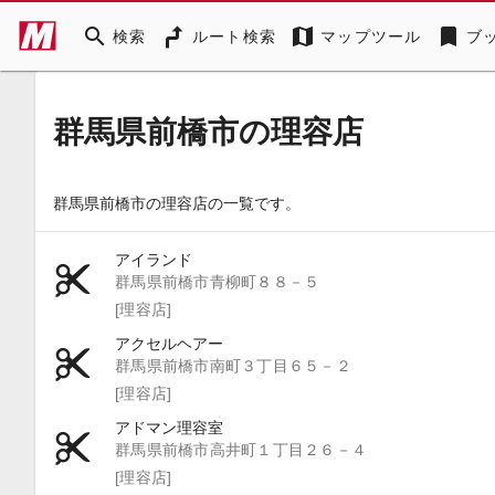
search
map
bookmark
検索
ルート検索
マップツール
ブ
群馬県前橋市の理容店
群馬県前橋市の理容店の一覧です。
アイランド
群馬県前橋市青柳町８８－５
[理容店]
アクセルヘアー
群馬県前橋市南町３丁目６５－２
[理容店]
アドマン理容室
群馬県前橋市高井町１丁目２６－４
[理容店]