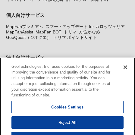
個人向けサービス
MapFanプレミアム
スマートアップデート for カロッツェリア
MapFanAssist
MapFan BOT
トリマ
方位かなめ
GeoQuest（ジオクエ）
トリマ ポイントサイト
法人向けサービス
GeoTechnologies, Inc. uses cookies for the purposes of
法人向け地図・位置情報サービス
WEBサイト・システム向け地
improving the convenience and quality of our site and for
図API
Windows PC向け地図開発キット
MapFan DB
住所確認
utilizing information in our marketing activity. You can
サービス
MAP WORLD+
トリマ広告
Geo-Research
スグロ
accept or reject collecting information through cookies at
ジ
your discretion except information essential to the
functioning of our site.
カーナビ地図更新サービス
Cookies Settings
MapFan スマートメンバーズ
カロッツェリア地図割プラス
KENWOOD MapFan Club
Reject All