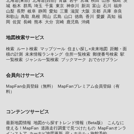
北海道(東部)
北海道(西部)
青森
岩手
宮城
秋田
山形
福島
茨
城
栃木
群馬
埼玉
千葉
東京
神奈川
新潟
富山
石川
福井
山梨
長野
岐阜
静岡
愛知
三重
滋賀
大阪
京都
兵庫
奈良
和歌山
鳥取
島根
岡山
広島
山口
徳島
香川
愛媛
高知
福
岡
佐賀
長崎
熊本
大分
宮崎
鹿児島
沖縄
地図検索サービス
検索
ルート検索
マップツール
住まい探し×未来地図
距離・面
積の計測
未来情報ランキング
住所一覧検索
郵便番号検索
駅
一覧検索
ジャンル一覧検索
ブックマーク
おでかけプラン
会員向けサービス
MapFan会員登録（無料）
MapFanプレミアム会員登録（有
料）
コンテンツサービス
最新地図情報
地図から探すトレンド情報（Beta版）
こんなに
使える！MapFan
道路走行調査で見つけたもの
MapFanオンラ
インストア
カーナビ地図更新
宿・ホテル・旅館予約