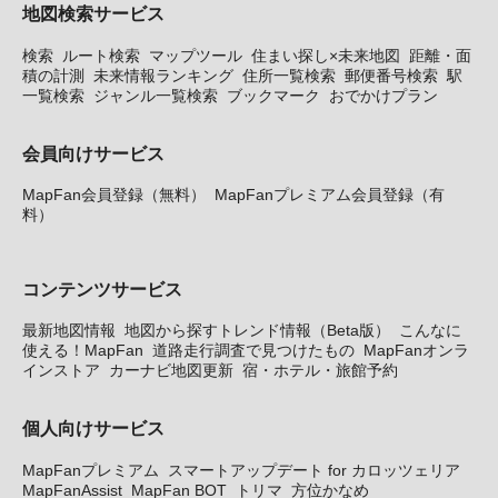
地図検索サービス
検索
ルート検索
マップツール
住まい探し×未来地図
距離・面
積の計測
未来情報ランキング
住所一覧検索
郵便番号検索
駅
一覧検索
ジャンル一覧検索
ブックマーク
おでかけプラン
会員向けサービス
MapFan会員登録（無料）
MapFanプレミアム会員登録（有
料）
コンテンツサービス
最新地図情報
地図から探すトレンド情報（Beta版）
こんなに
使える！MapFan
道路走行調査で見つけたもの
MapFanオンラ
インストア
カーナビ地図更新
宿・ホテル・旅館予約
個人向けサービス
MapFanプレミアム
スマートアップデート for カロッツェリア
MapFanAssist
MapFan BOT
トリマ
方位かなめ