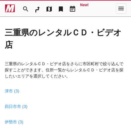
New!
menu
search
map
bookmark
event_note
三重県のレンタルＣＤ・ビデオ
店
三重県のレンタルＣＤ・ビデオ店をさらに市区町村で絞り込んで
探すことができます。住所一覧からレンタルＣＤ・ビデオ店を探
したいエリアを選択してください。
津市 (3)
四日市市 (3)
伊勢市 (3)