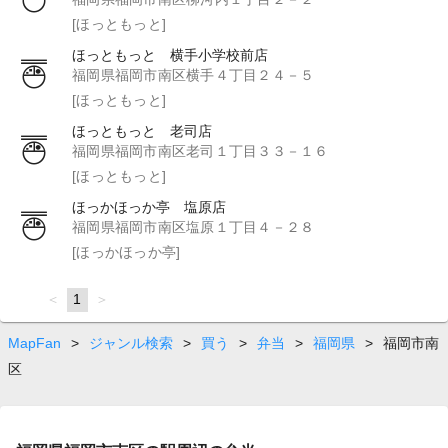
[ほっともっと]
ほっともっと 横手小学校前店
福岡県福岡市南区横手４丁目２４－５
[ほっともっと]
ほっともっと 老司店
福岡県福岡市南区老司１丁目３３－１６
[ほっともっと]
ほっかほっか亭 塩原店
福岡県福岡市南区塩原１丁目４－２８
[ほっかほっか亭]
page
You're
1
page
on
page
MapFan
>
ジャンル検索
>
買う
>
弁当
>
福岡県
>
福岡市南
区