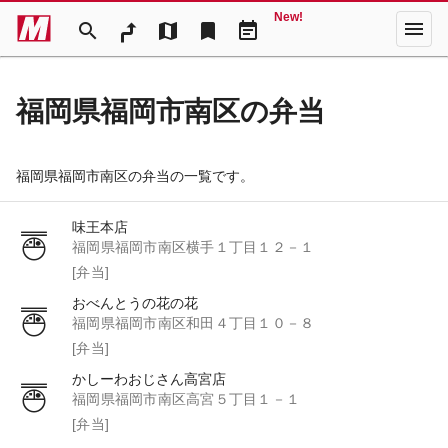
New!
menu
search
map
bookmark
event_note
福岡県福岡市南区の弁当
福岡県福岡市南区の弁当の一覧です。
味王本店
福岡県福岡市南区横手１丁目１２－１
[弁当]
おべんとうの花の花
福岡県福岡市南区和田４丁目１０－８
[弁当]
かしーわおじさん高宮店
福岡県福岡市南区高宮５丁目１－１
[弁当]