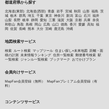
都道府県から探す
北海道(東部)
北海道(西部)
青森
岩手
宮城
秋田
山形
福島
茨
城
栃木
群馬
埼玉
千葉
東京
神奈川
新潟
富山
石川
福井
山梨
長野
岐阜
静岡
愛知
三重
滋賀
大阪
京都
兵庫
奈良
和歌山
鳥取
島根
岡山
広島
山口
徳島
香川
愛媛
高知
福
岡
佐賀
長崎
熊本
大分
宮崎
鹿児島
沖縄
地図検索サービス
検索
ルート検索
マップツール
住まい探し×未来地図
距離・面
積の計測
未来情報ランキング
住所一覧検索
郵便番号検索
駅
一覧検索
ジャンル一覧検索
ブックマーク
おでかけプラン
会員向けサービス
MapFan会員登録（無料）
MapFanプレミアム会員登録（有
料）
コンテンツサービス