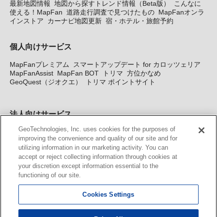
最新地図情報
地図から探すトレンド情報（Beta版）
こんなに
使える！MapFan
道路走行調査で見つけたもの
MapFanオンラ
インストア
カーナビ地図更新
宿・ホテル・旅館予約
個人向けサービス
MapFanプレミアム
スマートアップデート for カロッツェリア
MapFanAssist
MapFan BOT
トリマ
方位かなめ
GeoQuest（ジオクエ）
トリマ ポイントサイト
法人向けサービス
GeoTechnologies, Inc. uses cookies for the purposes of
法人向け地図・位置情報サービス
WEBサイト・システム向け地
improving the convenience and quality of our site and for
図API
Windows PC向け地図開発キット
MapFan DB
住所確認
utilizing information in our marketing activity. You can
サービス
MAP WORLD+
トリマ広告
Geo-Research
スグロ
accept or reject collecting information through cookies at
ジ
your discretion except information essential to the
functioning of our site.
カーナビ地図更新サービス
Cookies Settings
MapFan スマートメンバーズ
カロッツェリア地図割プラス
KENWOOD MapFan Club