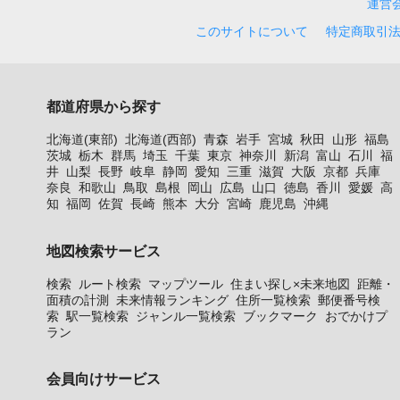
運営
このサイトについて
特定商取引
都道府県から探す
北海道(東部)
北海道(西部)
青森
岩手
宮城
秋田
山形
福島
茨城
栃木
群馬
埼玉
千葉
東京
神奈川
新潟
富山
石川
福
井
山梨
長野
岐阜
静岡
愛知
三重
滋賀
大阪
京都
兵庫
奈良
和歌山
鳥取
島根
岡山
広島
山口
徳島
香川
愛媛
高
知
福岡
佐賀
長崎
熊本
大分
宮崎
鹿児島
沖縄
地図検索サービス
検索
ルート検索
マップツール
住まい探し×未来地図
距離・
面積の計測
未来情報ランキング
住所一覧検索
郵便番号検
索
駅一覧検索
ジャンル一覧検索
ブックマーク
おでかけプ
ラン
会員向けサービス