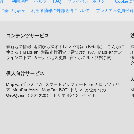
会社
利用規約
ヘルプ
FAQ
プライバシーポリシー
Cookie
法に基づく表示
利用者情報の外部送信について
プレミアム会員登録
コンテンツサービス
最新地図情報
地図から探すトレンド情報（Beta版）
こんなに
使える！MapFan
道路走行調査で見つけたもの
MapFanオン
地
ラインストア
カーナビ地図更新
宿・ホテル・旅館予約
個人向けサービス
MapFanプレミアム
スマートアップデート for カロッツェリ
ア
MapFanAssist
MapFan BOT
トリマ
方位かなめ
M
GeoQuest（ジオクエ）
トリマ ポイントサイト
K