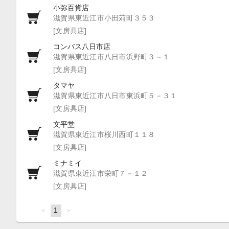
小弥百貨店
滋賀県東近江市小田苅町３５３
[文房具店]
コンパス八日市店
滋賀県東近江市八日市浜野町３－１
[文房具店]
タマヤ
滋賀県東近江市八日市東浜町５－３１
[文房具店]
文平堂
滋賀県東近江市桜川西町１１８
[文房具店]
ミナミイ
滋賀県東近江市栄町７－１２
[文房具店]
page
You're
1
page
on