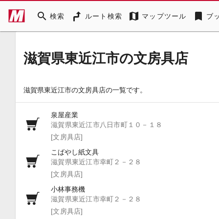
search
map
bookmark
検索
ルート検索
マップツール
ブ
滋賀県東近江市の文房具店
滋賀県東近江市の文房具店の一覧です。
泉屋産業
滋賀県東近江市八日市町１０－１８
[文房具店]
こばやし紙文具
滋賀県東近江市幸町２－２８
[文房具店]
小林事務機
滋賀県東近江市幸町２－２８
[文房具店]