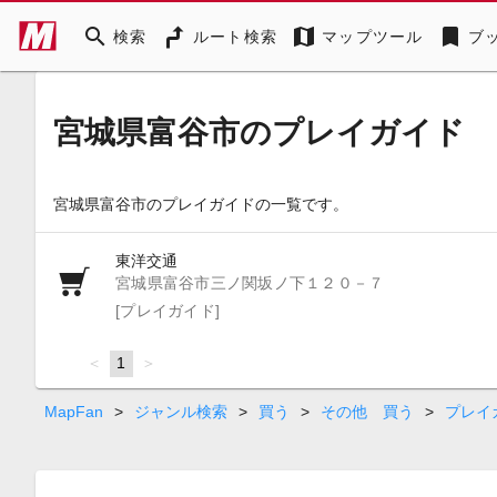
search
map
bookmark
検索
ルート検索
マップツール
ブ
宮城県富谷市のプレイガイド
宮城県富谷市のプレイガイドの一覧です。
東洋交通
宮城県富谷市三ノ関坂ノ下１２０－７
[プレイガイド]
page
You're
1
page
on
page
MapFan
>
ジャンル検索
>
買う
>
その他 買う
>
プレイ