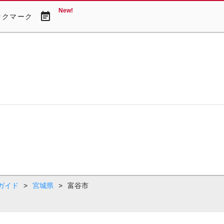
New!
event_note
ックマーク
ガイド
>
宮城県
>
富谷市