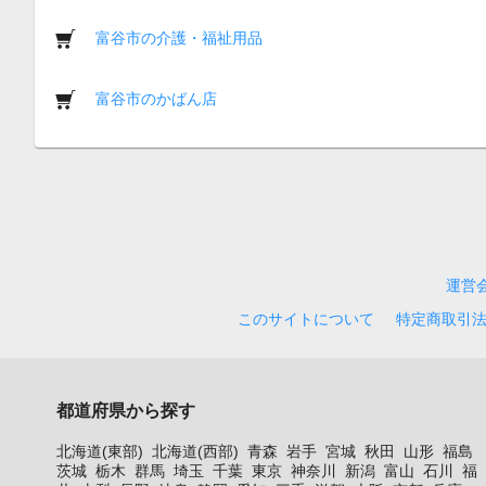
富谷市の介護・福祉用品
富谷市のかばん店
運営
このサイトについて
特定商取引
都道府県から探す
北海道(東部)
北海道(西部)
青森
岩手
宮城
秋田
山形
福島
茨城
栃木
群馬
埼玉
千葉
東京
神奈川
新潟
富山
石川
福