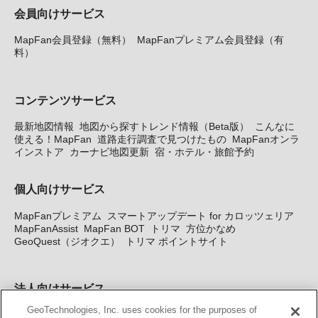
会員向けサービス
MapFan会員登録（無料）
MapFanプレミアム会員登録（有
料）
コンテンツサービス
最新地図情報
地図から探すトレンド情報（Beta版）
こんなに
使える！MapFan
道路走行調査で見つけたもの
MapFanオンラ
インストア
カーナビ地図更新
宿・ホテル・旅館予約
個人向けサービス
MapFanプレミアム
スマートアップデート for カロッツェリア
MapFanAssist
MapFan BOT
トリマ
方位かなめ
GeoQuest（ジオクエ）
トリマ ポイントサイト
法人向けサービス
GeoTechnologies, Inc. uses cookies for the purposes of
法人向け地図・位置情報サービス
WEBサイト・システム向け地