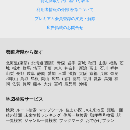
特定商取引法に基づく表示
利用者情報の外部送信について
プレミアム会員登録の変更・解除
広告掲載のお問合せ
都道府県から探す
北海道(東部)
北海道(西部)
青森
岩手
宮城
秋田
山形
福島
茨
城
栃木
群馬
埼玉
千葉
東京
神奈川
新潟
富山
石川
福井
山梨
長野
岐阜
静岡
愛知
三重
滋賀
大阪
京都
兵庫
奈良
和歌山
鳥取
島根
岡山
広島
山口
徳島
香川
愛媛
高知
福
岡
佐賀
長崎
熊本
大分
宮崎
鹿児島
沖縄
地図検索サービス
検索
ルート検索
マップツール
住まい探し×未来地図
距離・面
積の計測
未来情報ランキング
住所一覧検索
郵便番号検索
駅
一覧検索
ジャンル一覧検索
ブックマーク
おでかけプラン