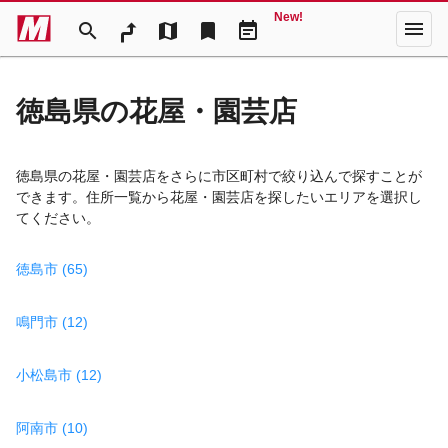
New!
menu
search
map
bookmark
event_note
徳島県の花屋・園芸店
徳島県の花屋・園芸店をさらに市区町村で絞り込んで探すことが
できます。住所一覧から花屋・園芸店を探したいエリアを選択し
てください。
徳島市 (65)
鳴門市 (12)
小松島市 (12)
阿南市 (10)