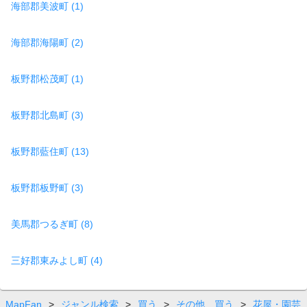
海部郡美波町 (1)
海部郡海陽町 (2)
板野郡松茂町 (1)
板野郡北島町 (3)
板野郡藍住町 (13)
板野郡板野町 (3)
美馬郡つるぎ町 (8)
三好郡東みよし町 (4)
MapFan
>
ジャンル検索
>
買う
>
その他 買う
>
花屋・園芸