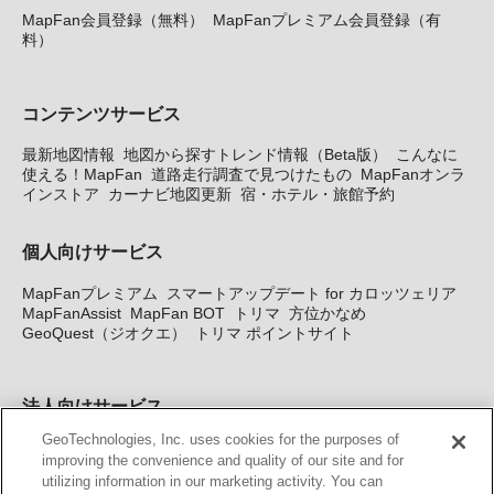
MapFan会員登録（無料）
MapFanプレミアム会員登録（有
料）
コンテンツサービス
最新地図情報
地図から探すトレンド情報（Beta版）
こんなに
使える！MapFan
道路走行調査で見つけたもの
MapFanオンラ
インストア
カーナビ地図更新
宿・ホテル・旅館予約
個人向けサービス
MapFanプレミアム
スマートアップデート for カロッツェリア
MapFanAssist
MapFan BOT
トリマ
方位かなめ
GeoQuest（ジオクエ）
トリマ ポイントサイト
法人向けサービス
GeoTechnologies, Inc. uses cookies for the purposes of
法人向け地図・位置情報サービス
WEBサイト・システム向け地
improving the convenience and quality of our site and for
図API
Windows PC向け地図開発キット
MapFan DB
住所確認
utilizing information in our marketing activity. You can
サービス
MAP WORLD+
トリマ広告
Geo-Research
スグロ