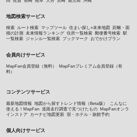
岡
佐賀
長崎
熊本
大分
宮崎
鹿児島
沖縄
地図検索サービス
検索
ルート検索
マップツール
住まい探し×未来地図
距離・面
積の計測
未来情報ランキング
住所一覧検索
郵便番号検索
駅
一覧検索
ジャンル一覧検索
ブックマーク
おでかけプラン
会員向けサービス
MapFan会員登録（無料）
MapFanプレミアム会員登録（有
料）
コンテンツサービス
最新地図情報
地図から探すトレンド情報（Beta版）
こんなに
使える！MapFan
道路走行調査で見つけたもの
MapFanオンラ
インストア
カーナビ地図更新
宿・ホテル・旅館予約
個人向けサービス