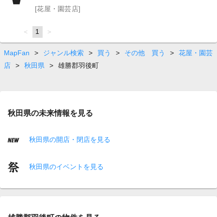
[花屋・園芸店]
page
You're
1
page
on
page
MapFan
>
ジャンル検索
>
買う
>
その他 買う
>
花屋・園芸
店
>
秋田県
>
雄勝郡羽後町
秋田県の未来情報を見る
秋田県の開店・閉店を見る
秋田県のイベントを見る