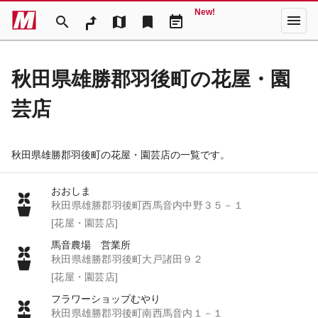
New!
menu
search
map
bookmark
event_note
秋田県雄勝郡羽後町の花屋・園
芸店
秋田県雄勝郡羽後町の花屋・園芸店の一覧です。
おおしま
秋田県雄勝郡羽後町西馬音内中野３５－１
[花屋・園芸店]
馬音農場 営業所
秋田県雄勝郡羽後町大戸諸田９２
[花屋・園芸店]
フラワーショップむやり
秋田県雄勝郡羽後町南西馬音内１－１