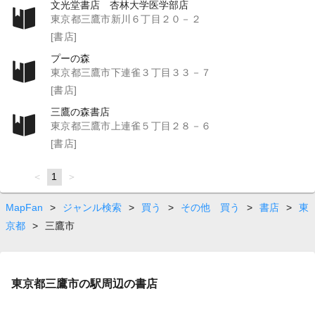
文光堂書店 杏林大学医学部店
東京都三鷹市新川６丁目２０－２
[書店]
プーの森
東京都三鷹市下連雀３丁目３３－７
[書店]
三鷹の森書店
東京都三鷹市上連雀５丁目２８－６
[書店]
page
You're
1
page
on
page
MapFan
>
ジャンル検索
>
買う
>
その他 買う
>
書店
>
東
京都
>
三鷹市
東京都三鷹市の駅周辺の書店