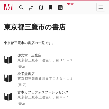
New!
menu
search
map
bookmark
event_note
東京都三鷹市の書店
東京都三鷹市の書店の一覧です。
啓文堂 三鷹店
東京都三鷹市下連雀３丁目３５－１
[書店]
松栄堂書店
東京都三鷹市新川６丁目３３－１１
[書店]
古本カフェフォスフォレッセンス
東京都三鷹市上連雀８丁目４－１
[書店]