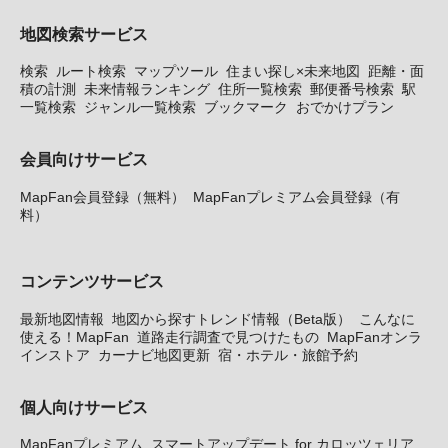
地図検索サービス
検索
ルート検索
マップツール
住まい探し×未来地図
距離・面
積の計測
未来情報ランキング
住所一覧検索
郵便番号検索
駅
一覧検索
ジャンル一覧検索
ブックマーク
おでかけプラン
会員向けサービス
MapFan会員登録（無料）
MapFanプレミアム会員登録（有
料）
コンテンツサービス
最新地図情報
地図から探すトレンド情報（Beta版）
こんなに
使える！MapFan
道路走行調査で見つけたもの
MapFanオンラ
インストア
カーナビ地図更新
宿・ホテル・旅館予約
個人向けサービス
MapFanプレミアム
スマートアップデート for カロッツェリア