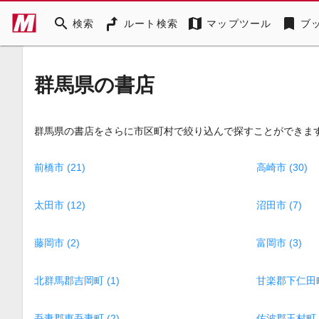
search
map
bookmark
検索
ルート検索
マップツール
ブ
群馬県の書店
群馬県の書店をさらに市区町村で絞り込んで探すことができま
前橋市 (21)
高崎市 (30)
太田市 (12)
沼田市 (7)
藤岡市 (2)
富岡市 (3)
北群馬郡吉岡町 (1)
甘楽郡下仁田町 
吾妻郡東吾妻町 (2)
佐波郡玉村町 (