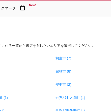
New!
event_note
ックマーク
す。住所一覧から書店を探したいエリアを選択してください。
桐生市 (7)
館林市 (8)
安中市 (2)
(1)
吾妻郡中之条町 (1)
1)
邑楽郡千代田町 (1)