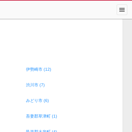
menu
伊勢崎市 (12)
渋川市 (7)
みどり市 (6)
吾妻郡草津町 (1)
邑楽郡大泉町 (4)