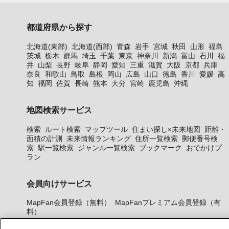
都道府県から探す
北海道(東部)
北海道(西部)
青森
岩手
宮城
秋田
山形
福島
茨城
栃木
群馬
埼玉
千葉
東京
神奈川
新潟
富山
石川
福
井
山梨
長野
岐阜
静岡
愛知
三重
滋賀
大阪
京都
兵庫
奈良
和歌山
鳥取
島根
岡山
広島
山口
徳島
香川
愛媛
高
知
福岡
佐賀
長崎
熊本
大分
宮崎
鹿児島
沖縄
地図検索サービス
検索
ルート検索
マップツール
住まい探し×未来地図
距離・
面積の計測
未来情報ランキング
住所一覧検索
郵便番号検
索
駅一覧検索
ジャンル一覧検索
ブックマーク
おでかけプ
ラン
会員向けサービス
MapFan会員登録（無料）
MapFanプレミアム会員登録（有
料）