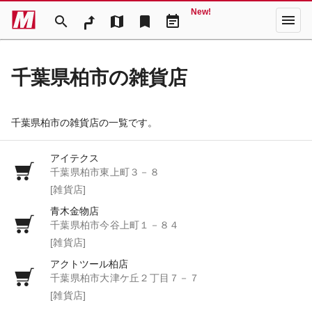
New!
menu
search
map
bookmark
event_note
千葉県柏市の雑貨店
千葉県柏市の雑貨店の一覧です。
アイテクス
千葉県柏市東上町３－８
[雑貨店]
青木金物店
千葉県柏市今谷上町１－８４
[雑貨店]
アクトツール柏店
千葉県柏市大津ケ丘２丁目７－７
[雑貨店]