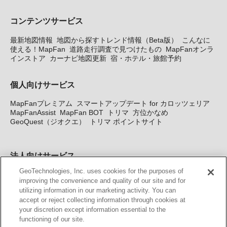
コンテンツサービス
最新地図情報
地図から探すトレンド情報（Beta版）
こんなに
使える！MapFan
道路走行調査で見つけたもの
MapFanオンラ
インストア
カーナビ地図更新
宿・ホテル・旅館予約
個人向けサービス
MapFanプレミアム
スマートアップデート for カロッツェリア
MapFanAssist
MapFan BOT
トリマ
方位かなめ
GeoQuest（ジオクエ）
トリマ ポイントサイト
法人向けサービス
GeoTechnologies, Inc. uses cookies for the purposes of
法人向け地図・位置情報サービス
WEBサイト・システム向け地
improving the convenience and quality of our site and for
図API
Windows PC向け地図開発キット
MapFan DB
住所確認
utilizing information in our marketing activity. You can
サービス
MAP WORLD+
トリマ広告
Geo-Research
スグロ
accept or reject collecting information through cookies at
ジ
your discretion except information essential to the
functioning of our site.