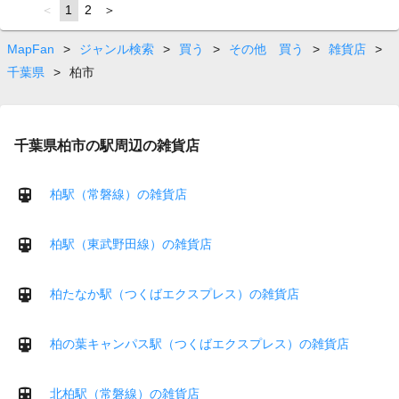
page
You're
1
page
2
page
on
page
MapFan
>
ジャンル検索
>
買う
>
その他 買う
>
雑貨店
>
千葉県
>
柏市
千葉県柏市の駅周辺の雑貨店
柏駅（常磐線）の雑貨店
柏駅（東武野田線）の雑貨店
柏たなか駅（つくばエクスプレス）の雑貨店
柏の葉キャンパス駅（つくばエクスプレス）の雑貨店
北柏駅（常磐線）の雑貨店