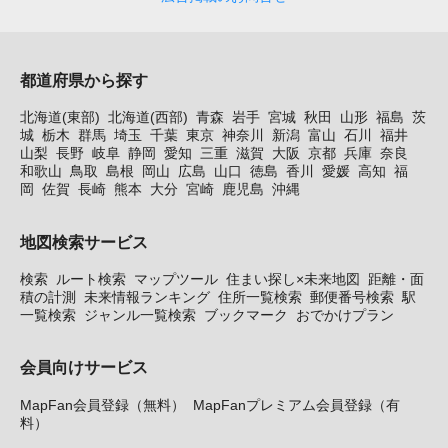
都道府県から探す
北海道(東部)
北海道(西部)
青森
岩手
宮城
秋田
山形
福島
茨
城
栃木
群馬
埼玉
千葉
東京
神奈川
新潟
富山
石川
福井
山梨
長野
岐阜
静岡
愛知
三重
滋賀
大阪
京都
兵庫
奈良
和歌山
鳥取
島根
岡山
広島
山口
徳島
香川
愛媛
高知
福
岡
佐賀
長崎
熊本
大分
宮崎
鹿児島
沖縄
地図検索サービス
検索
ルート検索
マップツール
住まい探し×未来地図
距離・面
積の計測
未来情報ランキング
住所一覧検索
郵便番号検索
駅
一覧検索
ジャンル一覧検索
ブックマーク
おでかけプラン
会員向けサービス
MapFan会員登録（無料）
MapFanプレミアム会員登録（有
料）