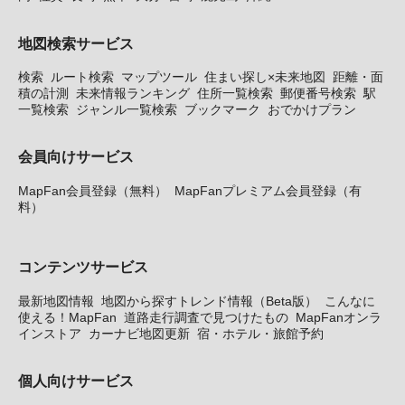
地図検索サービス
検索
ルート検索
マップツール
住まい探し×未来地図
距離・面
積の計測
未来情報ランキング
住所一覧検索
郵便番号検索
駅
一覧検索
ジャンル一覧検索
ブックマーク
おでかけプラン
会員向けサービス
MapFan会員登録（無料）
MapFanプレミアム会員登録（有
料）
コンテンツサービス
最新地図情報
地図から探すトレンド情報（Beta版）
こんなに
使える！MapFan
道路走行調査で見つけたもの
MapFanオンラ
インストア
カーナビ地図更新
宿・ホテル・旅館予約
個人向けサービス