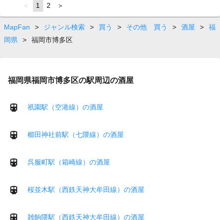
page
You're
1
page
2
page
on
page
MapFan
>
ジャンル検索
>
買う
>
その他 買う
>
酒屋
>
福
岡県
>
福岡市博多区
福岡県福岡市博多区の駅周辺の酒屋
祇園駅（空港線）の酒屋
櫛田神社前駅（七隈線）の酒屋
呉服町駅（箱崎線）の酒屋
桜並木駅（西鉄天神大牟田線）の酒屋
雑餉隈駅（西鉄天神大牟田線）の酒屋