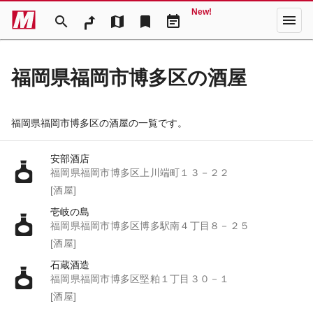
New!
menu
search
map
bookmark
event_note
福岡県福岡市博多区の酒屋
福岡県福岡市博多区の酒屋の一覧です。
安部酒店
福岡県福岡市博多区上川端町１３－２２
[酒屋]
壱岐の島
福岡県福岡市博多区博多駅南４丁目８－２５
[酒屋]
石蔵酒造
福岡県福岡市博多区堅粕１丁目３０－１
[酒屋]