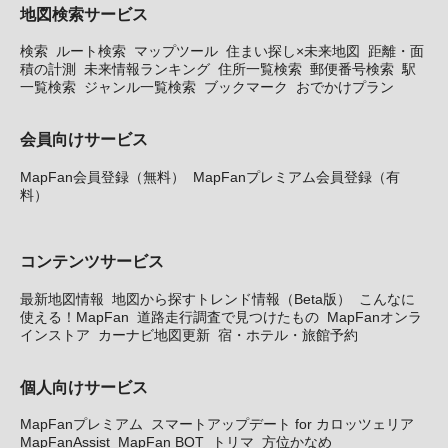
地図検索サービス
検索
ルート検索
マップツール
住まい探し×未来地図
距離・面
積の計測
未来情報ランキング
住所一覧検索
郵便番号検索
駅
一覧検索
ジャンル一覧検索
ブックマーク
おでかけプラン
会員向けサービス
MapFan会員登録（無料）
MapFanプレミアム会員登録（有
料）
コンテンツサービス
最新地図情報
地図から探すトレンド情報（Beta版）
こんなに
使える！MapFan
道路走行調査で見つけたもの
MapFanオンラ
インストア
カーナビ地図更新
宿・ホテル・旅館予約
個人向けサービス
MapFanプレミアム
スマートアップデート for カロッツェリア
MapFanAssist
MapFan BOT
トリマ
方位かなめ