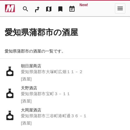
New!
menu
search
map
bookmark
event_note
愛知県蒲郡市の酒屋
愛知県蒲郡市の酒屋の一覧です。
朝日屋商店
愛知県蒲郡市大塚町広畑１１－２
[酒屋]
天野酒店
愛知県蒲郡市宝町３－１１
[酒屋]
大岡屋酒店
愛知県蒲郡市三谷町港町通３６－１
[酒屋]