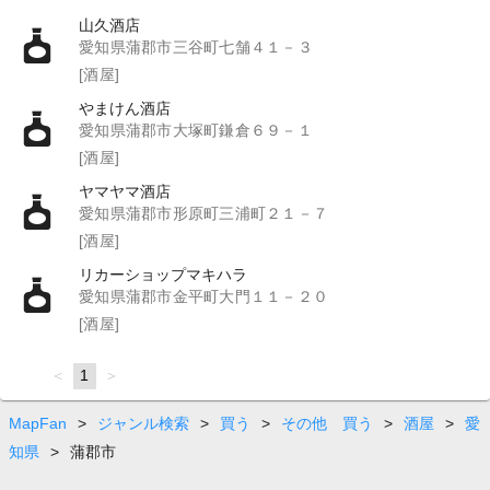
山久酒店
愛知県蒲郡市三谷町七舗４１－３
[酒屋]
やまけん酒店
愛知県蒲郡市大塚町鎌倉６９－１
[酒屋]
ヤマヤマ酒店
愛知県蒲郡市形原町三浦町２１－７
[酒屋]
リカーショップマキハラ
愛知県蒲郡市金平町大門１１－２０
[酒屋]
page
You're
1
page
on
page
MapFan
>
ジャンル検索
>
買う
>
その他 買う
>
酒屋
>
愛
知県
>
蒲郡市