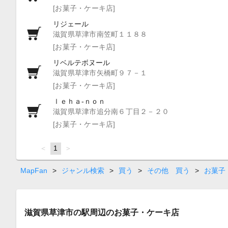
[お菓子・ケーキ店]
リジェール
滋賀県草津市南笠町１１８８
[お菓子・ケーキ店]
リベルテボヌール
滋賀県草津市矢橋町９７－１
[お菓子・ケーキ店]
ｌｅｈａ‐ｎｏｎ
滋賀県草津市追分南６丁目２－２０
[お菓子・ケーキ店]
page
You're
1
page
on
page
MapFan
>
ジャンル検索
>
買う
>
その他 買う
>
お菓子
滋賀県草津市の駅周辺のお菓子・ケーキ店