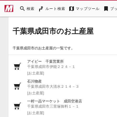
search
map
bookmark
検索
ルート検索
マップツール
ブ
千葉県成田市のお土産屋
千葉県成田市のお土産屋の一覧です。
アイビー 千葉営業所
千葉県成田市伊能２２４－１
[お土産屋]
石川物産
千葉県成田市大清水２１４－３
[お土産屋]
一村一品マーケット 成田空港店
千葉県成田市三里塚御料１－１
[お土産屋]