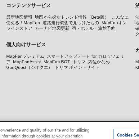
コンテンツサービス
最新地図情報
地図から探すトレンド情報（Beta版）
こんなに
使える！MapFan
道路走行調査で見つけたもの
MapFanオン
地
ラインストア
カーナビ地図更新
宿・ホテル・旅館予約
個人向けサービス
MapFanプレミアム
スマートアップデート for カロッツェリ
ア
MapFanAssist
MapFan BOT
トリマ
方位かなめ
M
GeoQuest（ジオクエ）
トリマ ポイントサイト
K
venience and quality of our site and for utilizing
Cookies Se
g information through cookies at your discretion