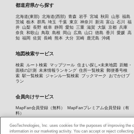
都道府県から探す
北海道(東部)
北海道(西部)
青森
岩手
宮城
秋田
山形
福島
茨城
栃木
群馬
埼玉
千葉
東京
神奈川
新潟
富山
石川
福
井
山梨
長野
岐阜
静岡
愛知
三重
滋賀
大阪
京都
兵庫
奈良
和歌山
鳥取
島根
岡山
広島
山口
徳島
香川
愛媛
高
知
福岡
佐賀
長崎
熊本
大分
宮崎
鹿児島
沖縄
地図検索サービス
検索
ルート検索
マップツール
住まい探し×未来地図
距離・
面積の計測
未来情報ランキング
住所一覧検索
郵便番号検
索
駅一覧検索
ジャンル一覧検索
ブックマーク
おでかけプ
ラン
会員向けサービス
MapFan会員登録（無料）
MapFanプレミアム会員登録（有
料）
GeoTechnologies, Inc. uses cookies for the purposes of improving the con
information in our marketing activity. You can accept or reject collectin