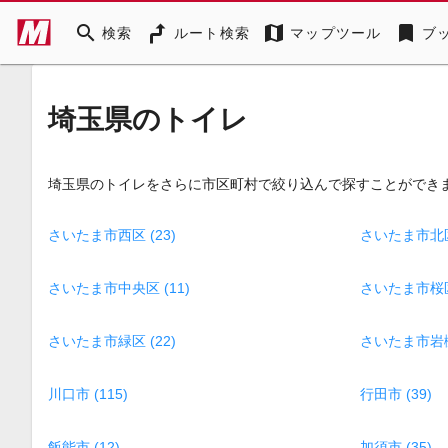
search
map
bookmark
検索
ルート検索
マップツール
ブ
埼玉県のトイレ
埼玉県のトイレをさらに市区町村で絞り込んで探すことができ
さいたま市西区 (23)
さいたま市北区 
さいたま市中央区 (11)
さいたま市桜区 
さいたま市緑区 (22)
さいたま市岩槻区
川口市 (115)
行田市 (39)
飯能市 (12)
加須市 (35)