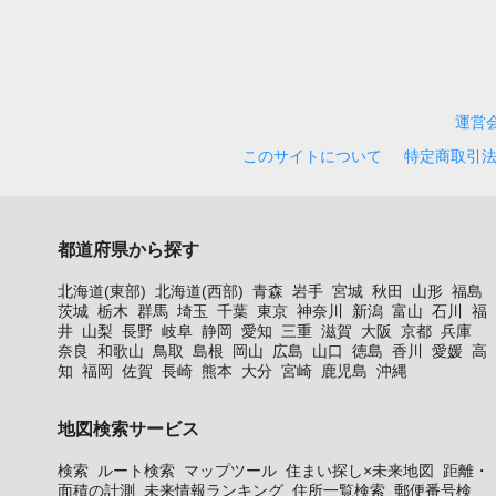
運営
このサイトについて
特定商取引
都道府県から探す
北海道(東部)
北海道(西部)
青森
岩手
宮城
秋田
山形
福島
茨城
栃木
群馬
埼玉
千葉
東京
神奈川
新潟
富山
石川
福
井
山梨
長野
岐阜
静岡
愛知
三重
滋賀
大阪
京都
兵庫
奈良
和歌山
鳥取
島根
岡山
広島
山口
徳島
香川
愛媛
高
知
福岡
佐賀
長崎
熊本
大分
宮崎
鹿児島
沖縄
地図検索サービス
検索
ルート検索
マップツール
住まい探し×未来地図
距離・
面積の計測
未来情報ランキング
住所一覧検索
郵便番号検