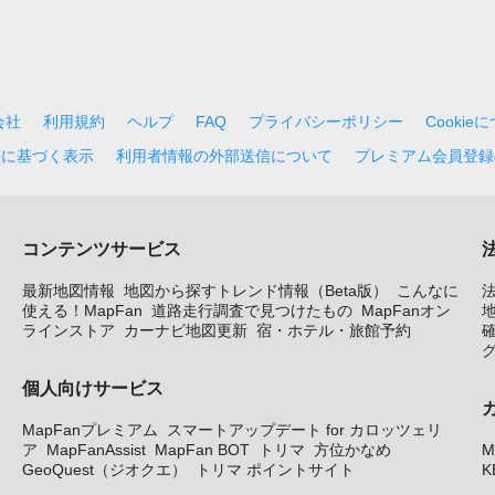
会社
利用規約
ヘルプ
FAQ
プライバシーポリシー
Cookie
法に基づく表示
利用者情報の外部送信について
プレミアム会員登録
コンテンツサービス
最新地図情報
地図から探すトレンド情報（Beta版）
こんなに
使える！MapFan
道路走行調査で見つけたもの
MapFanオン
地
ラインストア
カーナビ地図更新
宿・ホテル・旅館予約
個人向けサービス
MapFanプレミアム
スマートアップデート for カロッツェリ
ア
MapFanAssist
MapFan BOT
トリマ
方位かなめ
M
GeoQuest（ジオクエ）
トリマ ポイントサイト
K