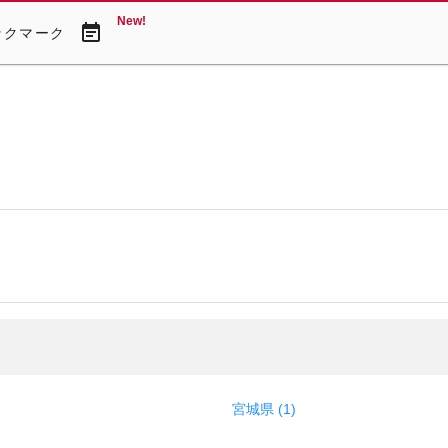
New!
event_note
ックマーク
宮城県 (1)