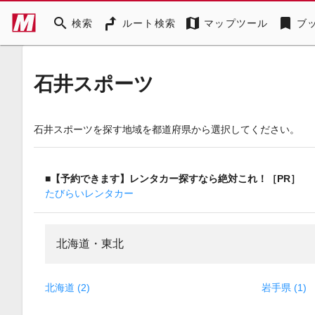
search
map
bookmark
検索
ルート検索
マップツール
ブ
石井スポーツ
石井スポーツを探す地域を都道府県から選択してください。
■【予約できます】レンタカー探すなら絶対これ！［PR］
たびらいレンタカー
北海道・東北
北海道 (2)
岩手県 (1)