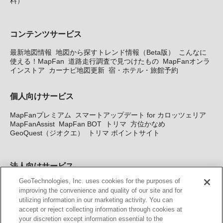
料）
コンテンツサービス
最新地図情報
地図から探すトレンド情報（Beta版）
こんなに
使える！MapFan
道路走行調査で見つけたもの
MapFanオンラ
インストア
カーナビ地図更新
宿・ホテル・旅館予約
個人向けサービス
MapFanプレミアム
スマートアップデート for カロッツェリア
MapFanAssist
MapFan BOT
トリマ
方位かなめ
GeoQuest（ジオクエ）
トリマ ポイントサイト
法人向けサービス
GeoTechnologies, Inc. uses cookies for the purposes of
法人向け地図・位置情報サービス
WEBサイト・システム向け地
improving the convenience and quality of our site and for
図API
Windows PC向け地図開発キット
MapFan DB
住所確認
utilizing information in our marketing activity. You can
サービス
MAP WORLD+
トリマ広告
Geo-Research
スグロ
accept or reject collecting information through cookies at
ジ
your discretion except information essential to the