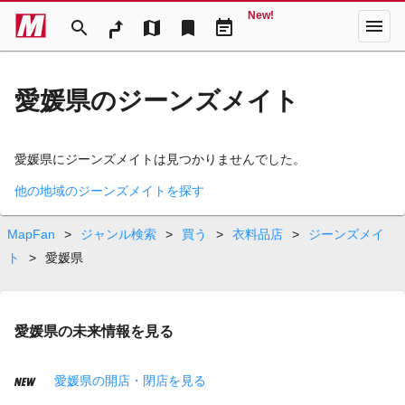
New!
menu
search
map
bookmark
event_note
愛媛県のジーンズメイト
愛媛県にジーンズメイトは見つかりませんでした。
他の地域のジーンズメイトを探す
MapFan
>
ジャンル検索
>
買う
>
衣料品店
>
ジーンズメイ
ト
>
愛媛県
愛媛県の未来情報を見る
愛媛県の開店・閉店を見る