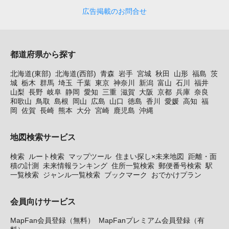
広告掲載のお問合せ
都道府県から探す
北海道(東部)
北海道(西部)
青森
岩手
宮城
秋田
山形
福島
茨
城
栃木
群馬
埼玉
千葉
東京
神奈川
新潟
富山
石川
福井
山梨
長野
岐阜
静岡
愛知
三重
滋賀
大阪
京都
兵庫
奈良
和歌山
鳥取
島根
岡山
広島
山口
徳島
香川
愛媛
高知
福
岡
佐賀
長崎
熊本
大分
宮崎
鹿児島
沖縄
地図検索サービス
検索
ルート検索
マップツール
住まい探し×未来地図
距離・面
積の計測
未来情報ランキング
住所一覧検索
郵便番号検索
駅
一覧検索
ジャンル一覧検索
ブックマーク
おでかけプラン
会員向けサービス
MapFan会員登録（無料）
MapFanプレミアム会員登録（有