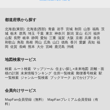
都道府県から探す
北海道(東部)
北海道(西部)
青森
岩手
宮城
秋田
山形
福島
茨
城
栃木
群馬
埼玉
千葉
東京
神奈川
新潟
富山
石川
福井
山梨
長野
岐阜
静岡
愛知
三重
滋賀
大阪
京都
兵庫
奈良
和歌山
鳥取
島根
岡山
広島
山口
徳島
香川
愛媛
高知
福
岡
佐賀
長崎
熊本
大分
宮崎
鹿児島
沖縄
地図検索サービス
検索
ルート検索
マップツール
住まい探し×未来地図
距離・面
積の計測
未来情報ランキング
住所一覧検索
郵便番号検索
駅
一覧検索
ジャンル一覧検索
ブックマーク
おでかけプラン
会員向けサービス
MapFan会員登録（無料）
MapFanプレミアム会員登録（有
料）