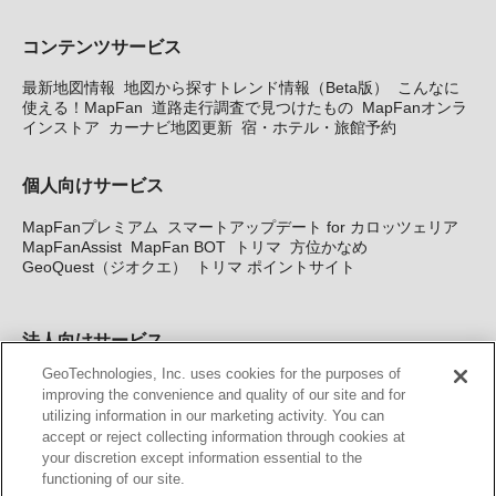
コンテンツサービス
最新地図情報
地図から探すトレンド情報（Beta版）
こんなに
使える！MapFan
道路走行調査で見つけたもの
MapFanオンラ
インストア
カーナビ地図更新
宿・ホテル・旅館予約
個人向けサービス
MapFanプレミアム
スマートアップデート for カロッツェリア
MapFanAssist
MapFan BOT
トリマ
方位かなめ
GeoQuest（ジオクエ）
トリマ ポイントサイト
法人向けサービス
GeoTechnologies, Inc. uses cookies for the purposes of
法人向け地図・位置情報サービス
WEBサイト・システム向け地
improving the convenience and quality of our site and for
図API
Windows PC向け地図開発キット
MapFan DB
住所確認
utilizing information in our marketing activity. You can
サービス
MAP WORLD+
トリマ広告
Geo-Research
スグロ
accept or reject collecting information through cookies at
ジ
your discretion except information essential to the
functioning of our site.