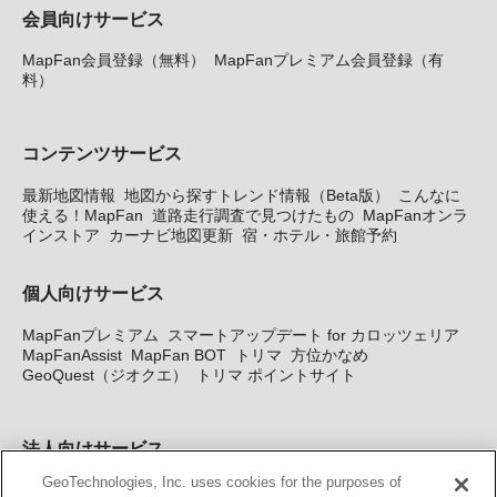
会員向けサービス
MapFan会員登録（無料）
MapFanプレミアム会員登録（有
料）
コンテンツサービス
最新地図情報
地図から探すトレンド情報（Beta版）
こんなに
使える！MapFan
道路走行調査で見つけたもの
MapFanオンラ
インストア
カーナビ地図更新
宿・ホテル・旅館予約
個人向けサービス
MapFanプレミアム
スマートアップデート for カロッツェリア
MapFanAssist
MapFan BOT
トリマ
方位かなめ
GeoQuest（ジオクエ）
トリマ ポイントサイト
法人向けサービス
GeoTechnologies, Inc. uses cookies for the purposes of
法人向け地図・位置情報サービス
WEBサイト・システム向け地