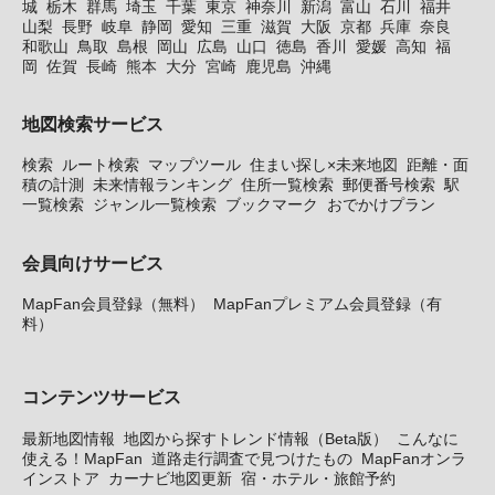
城
栃木
群馬
埼玉
千葉
東京
神奈川
新潟
富山
石川
福井
山梨
長野
岐阜
静岡
愛知
三重
滋賀
大阪
京都
兵庫
奈良
和歌山
鳥取
島根
岡山
広島
山口
徳島
香川
愛媛
高知
福
岡
佐賀
長崎
熊本
大分
宮崎
鹿児島
沖縄
地図検索サービス
検索
ルート検索
マップツール
住まい探し×未来地図
距離・面
積の計測
未来情報ランキング
住所一覧検索
郵便番号検索
駅
一覧検索
ジャンル一覧検索
ブックマーク
おでかけプラン
会員向けサービス
MapFan会員登録（無料）
MapFanプレミアム会員登録（有
料）
コンテンツサービス
最新地図情報
地図から探すトレンド情報（Beta版）
こんなに
使える！MapFan
道路走行調査で見つけたもの
MapFanオンラ
インストア
カーナビ地図更新
宿・ホテル・旅館予約