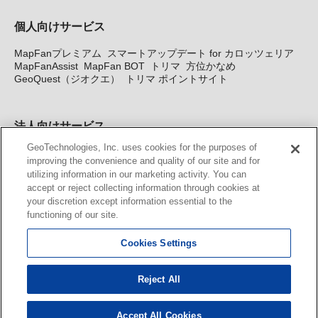
個人向けサービス
MapFanプレミアム
スマートアップデート for カロッツェリア
MapFanAssist
MapFan BOT
トリマ
方位かなめ
GeoQuest（ジオクエ）
トリマ ポイントサイト
法人向けサービス
GeoTechnologies, Inc. uses cookies for the purposes of
法人向け地図・位置情報サービス
WEBサイト・システム向け地
improving the convenience and quality of our site and for
図API
Windows PC向け地図開発キット
MapFan DB
住所確認
utilizing information in our marketing activity. You can
サービス
MAP WORLD+
トリマ広告
Geo-Research
スグロ
accept or reject collecting information through cookies at
ジ
your discretion except information essential to the
functioning of our site.
カーナビ地図更新サービス
Cookies Settings
MapFan スマートメンバーズ
カロッツェリア地図割プラス
KENWOOD MapFan Club
Reject All
Accept All Cookies