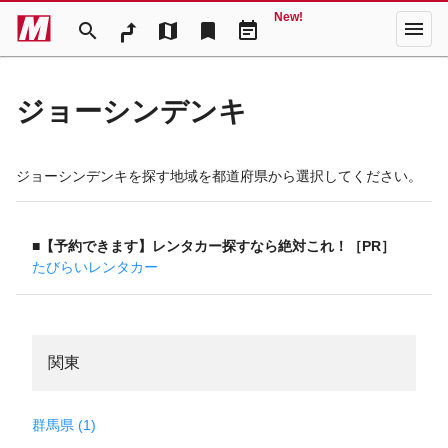
New!
menu
search
map
bookmark
event_note
ジョーシンデンキ
ジョーシンデンキを探す地域を都道府県から選択してください。
■【予約できます】レンタカー探すなら絶対これ！［PR］
たびらいレンタカー
関東
群馬県 (1)