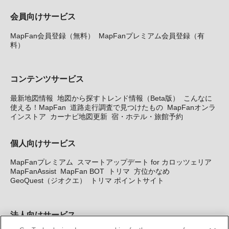
会員向けサービス
MapFan会員登録（無料）
MapFanプレミアム会員登録（有
料）
コンテンツサービス
最新地図情報
地図から探すトレンド情報（Beta版）
こんなに
使える！MapFan
道路走行調査で見つけたもの
MapFanオンラ
インストア
カーナビ地図更新
宿・ホテル・旅館予約
個人向けサービス
MapFanプレミアム
スマートアップデート for カロッツェリア
MapFanAssist
MapFan BOT
トリマ
方位かなめ
GeoQuest（ジオクエ）
トリマ ポイントサイト
法人向けサービス