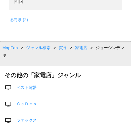
四国
徳島県 (2)
MapFan
>
ジャンル検索
>
買う
>
家電店
>
ジョーシンデン
キ
その他の「家電店」ジャンル
ベスト電器
ＣａＤｅｎ
ラオックス