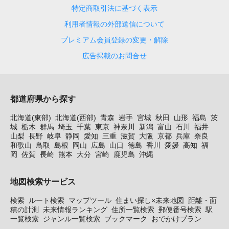
特定商取引法に基づく表示
利用者情報の外部送信について
プレミアム会員登録の変更・解除
広告掲載のお問合せ
都道府県から探す
北海道(東部)
北海道(西部)
青森
岩手
宮城
秋田
山形
福島
茨
城
栃木
群馬
埼玉
千葉
東京
神奈川
新潟
富山
石川
福井
山梨
長野
岐阜
静岡
愛知
三重
滋賀
大阪
京都
兵庫
奈良
和歌山
鳥取
島根
岡山
広島
山口
徳島
香川
愛媛
高知
福
岡
佐賀
長崎
熊本
大分
宮崎
鹿児島
沖縄
地図検索サービス
検索
ルート検索
マップツール
住まい探し×未来地図
距離・面
積の計測
未来情報ランキング
住所一覧検索
郵便番号検索
駅
一覧検索
ジャンル一覧検索
ブックマーク
おでかけプラン