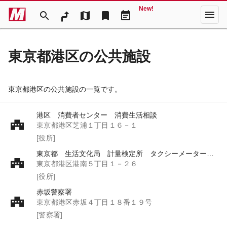
New!
menu
search
map
bookmark
event_note
東京都港区の公共施設
東京都港区の公共施設の一覧です。
港区 消費者センター 消費生活相談
東京都港区芝浦１丁目１６－１
[役所]
東京都 生活文化局 計量検定所 タクシーメーター港南検査場
東京都港区港南５丁目１－２６
[役所]
赤坂警察署
東京都港区赤坂４丁目１８番１９号
[警察署]