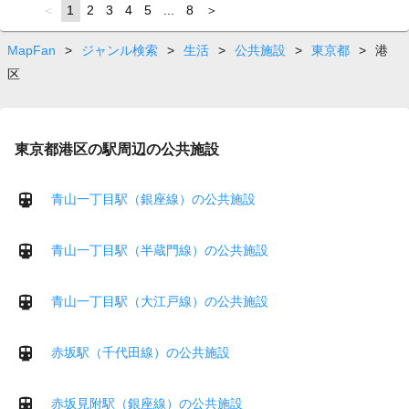
page
You're
1
page
2
page
3
page
4
page
5
page
...
page
8
page
on
page
MapFan
>
ジャンル検索
>
生活
>
公共施設
>
東京都
>
港
区
東京都港区の駅周辺の公共施設
青山一丁目駅（銀座線）の公共施設
青山一丁目駅（半蔵門線）の公共施設
青山一丁目駅（大江戸線）の公共施設
赤坂駅（千代田線）の公共施設
赤坂見附駅（銀座線）の公共施設