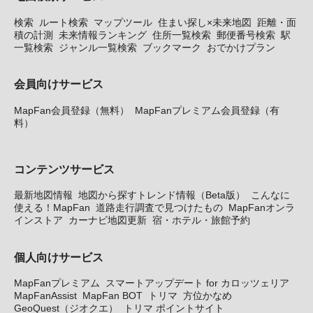
検索
ルート検索
マップツール
住まい探し×未来地図
距離・面
積の計測
未来情報ランキング
住所一覧検索
郵便番号検索
駅
一覧検索
ジャンル一覧検索
ブックマーク
おでかけプラン
会員向けサービス
MapFan会員登録（無料）
MapFanプレミアム会員登録（有
料）
コンテンツサービス
最新地図情報
地図から探すトレンド情報（Beta版）
こんなに
使える！MapFan
道路走行調査で見つけたもの
MapFanオンラ
インストア
カーナビ地図更新
宿・ホテル・旅館予約
個人向けサービス
MapFanプレミアム
スマートアップデート for カロッツェリア
MapFanAssist
MapFan BOT
トリマ
方位かなめ
GeoQuest（ジオクエ）
トリマ ポイントサイト