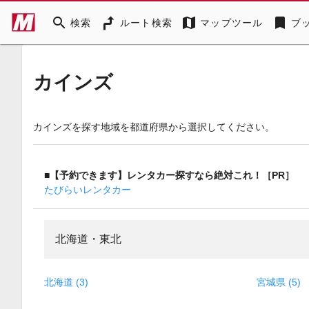
search
map
bookmark
検索
ルート検索
マップツール
ブ
カインズ
カインズを探す地域を都道府県から選択してください。
■【予約できます】レンタカー探すなら絶対これ！［PR］
たびらいレンタカー
北海道・東北
北海道 (3)
宮城県 (5)