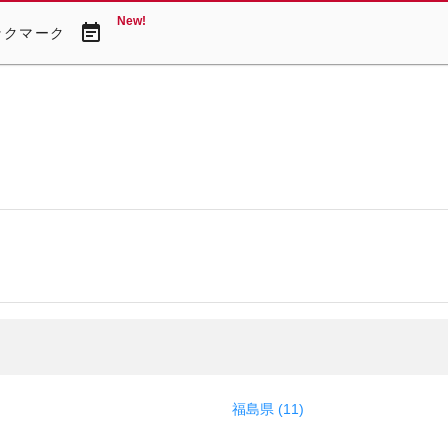
New!
event_note
ックマーク
福島県 (11)