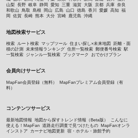
山梨
長野
岐阜
静岡
愛知
三重
滋賀
大阪
京都
兵庫
奈良
和歌山
鳥取
島根
岡山
広島
山口
徳島
香川
愛媛
高知
福
岡
佐賀
長崎
熊本
大分
宮崎
鹿児島
沖縄
地図検索サービス
検索
ルート検索
マップツール
住まい探し×未来地図
距離・面
積の計測
未来情報ランキング
住所一覧検索
郵便番号検索
駅
一覧検索
ジャンル一覧検索
ブックマーク
おでかけプラン
会員向けサービス
MapFan会員登録（無料）
MapFanプレミアム会員登録（有
料）
コンテンツサービス
最新地図情報
地図から探すトレンド情報（Beta版）
こんなに
使える！MapFan
道路走行調査で見つけたもの
MapFanオンラ
インストア
カーナビ地図更新
宿・ホテル・旅館予約