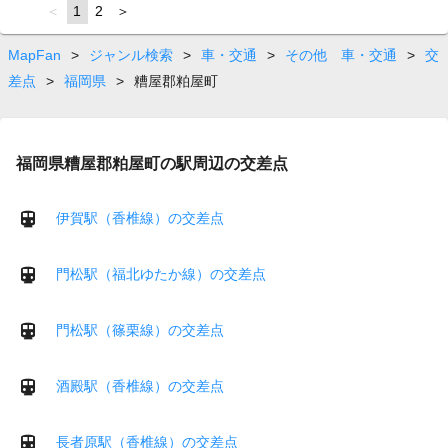
page
You're
1
page
2
page
on
page
MapFan
>
ジャンル検索
>
車・交通
>
その他 車・交通
>
交
差点
>
福岡県
>
糟屋郡粕屋町
福岡県糟屋郡粕屋町の駅周辺の交差点
伊賀駅（香椎線）の交差点
門松駅（福北ゆたか線）の交差点
門松駅（篠栗線）の交差点
酒殿駅（香椎線）の交差点
長者原駅（香椎線）の交差点