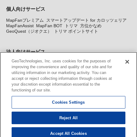
個人向けサービス
MapFanプレミアム
スマートアップデート for カロッツェリア
MapFanAssist
MapFan BOT
トリマ
方位かなめ
GeoQuest（ジオクエ）
トリマ ポイントサイト
法人向けサービス
GeoTechnologies, Inc. uses cookies for the purposes of
法人向け地図・位置情報サービス
WEBサイト・システム向け地
improving the convenience and quality of our site and for
図API
Windows PC向け地図開発キット
MapFan DB
住所確認
utilizing information in our marketing activity. You can
サービス
MAP WORLD+
トリマ広告
Geo-Research
スグロ
accept or reject collecting information through cookies at
ジ
your discretion except information essential to the
functioning of our site.
カーナビ地図更新サービス
Cookies Settings
MapFan スマートメンバーズ
カロッツェリア地図割プラス
KENWOOD MapFan Club
Reject All
Accept All Cookies
© GeoTechnologies, Inc.