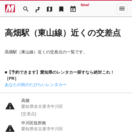
New!
menu
search
map
bookmark
event_note
高畑駅（東山線）近くの交差点
高畑駅（東山線）近くの交差点の一覧です。
■【予約できます】愛知県のレンタカー探すなら絶対これ！
［PR］
あなたの街のたびらいレンタカー
高畑
愛知県名古屋市中川区
[交差点]
中川区役所南
愛知県名古屋市中川区