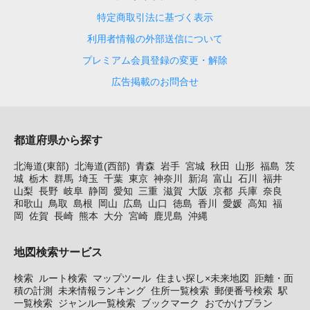
特定商取引法に基づく表示
利用者情報の外部送信について
プレミアム会員登録の変更・解除
広告掲載のお問合せ
都道府県から探す
北海道(東部)
北海道(西部)
青森
岩手
宮城
秋田
山形
福島
茨
城
栃木
群馬
埼玉
千葉
東京
神奈川
新潟
富山
石川
福井
山梨
長野
岐阜
静岡
愛知
三重
滋賀
大阪
京都
兵庫
奈良
和歌山
鳥取
島根
岡山
広島
山口
徳島
香川
愛媛
高知
福
岡
佐賀
長崎
熊本
大分
宮崎
鹿児島
沖縄
地図検索サービス
検索
ルート検索
マップツール
住まい探し×未来地図
距離・面
積の計測
未来情報ランキング
住所一覧検索
郵便番号検索
駅
一覧検索
ジャンル一覧検索
ブックマーク
おでかけプラン