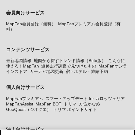
会員向けサービス
MapFan会員登録（無料）
MapFanプレミアム会員登録（有
料）
コンテンツサービス
最新地図情報
地図から探すトレンド情報（Beta版）
こんなに
使える！MapFan
道路走行調査で見つけたもの
MapFanオンラ
インストア
カーナビ地図更新
宿・ホテル・旅館予約
個人向けサービス
MapFanプレミアム
スマートアップデート for カロッツェリア
MapFanAssist
MapFan BOT
トリマ
方位かなめ
GeoQuest（ジオクエ）
トリマ ポイントサイト
法人向けサービス