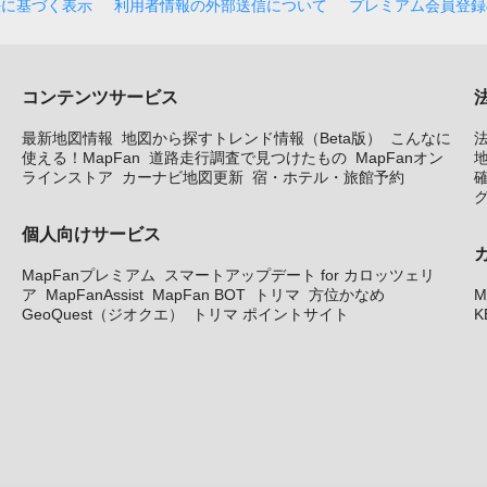
法に基づく表示
利用者情報の外部送信について
プレミアム会員登録
コンテンツサービス
最新地図情報
地図から探すトレンド情報（Beta版）
こんなに
使える！MapFan
道路走行調査で見つけたもの
MapFanオン
地
ラインストア
カーナビ地図更新
宿・ホテル・旅館予約
個人向けサービス
MapFanプレミアム
スマートアップデート for カロッツェリ
ア
MapFanAssist
MapFan BOT
トリマ
方位かなめ
M
GeoQuest（ジオクエ）
トリマ ポイントサイト
K