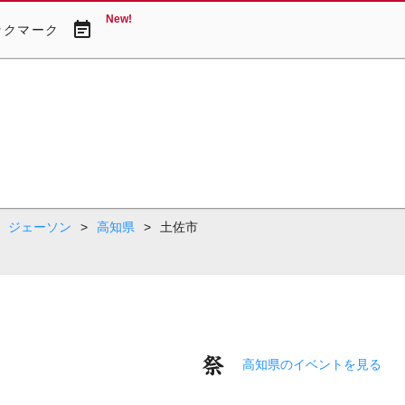
New!
event_note
ックマーク
ジェーソン
>
高知県
>
土佐市
高知県のイベントを見る