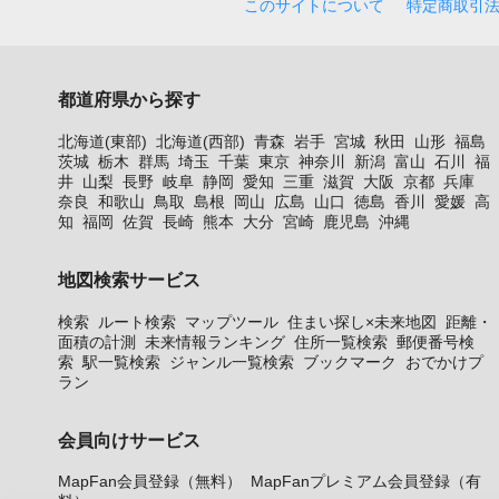
このサイトについて
特定商取引
都道府県から探す
北海道(東部)
北海道(西部)
青森
岩手
宮城
秋田
山形
福島
茨城
栃木
群馬
埼玉
千葉
東京
神奈川
新潟
富山
石川
福
井
山梨
長野
岐阜
静岡
愛知
三重
滋賀
大阪
京都
兵庫
奈良
和歌山
鳥取
島根
岡山
広島
山口
徳島
香川
愛媛
高
知
福岡
佐賀
長崎
熊本
大分
宮崎
鹿児島
沖縄
地図検索サービス
検索
ルート検索
マップツール
住まい探し×未来地図
距離・
面積の計測
未来情報ランキング
住所一覧検索
郵便番号検
索
駅一覧検索
ジャンル一覧検索
ブックマーク
おでかけプ
ラン
会員向けサービス
MapFan会員登録（無料）
MapFanプレミアム会員登録（有