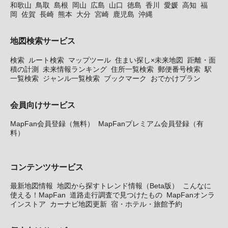
和歌山
鳥取
島根
岡山
広島
山口
徳島
香川
愛媛
高知
福
岡
佐賀
長崎
熊本
大分
宮崎
鹿児島
沖縄
地図検索サービス
検索
ルート検索
マップツール
住まい探し×未来地図
距離・面
積の計測
未来情報ランキング
住所一覧検索
郵便番号検索
駅
一覧検索
ジャンル一覧検索
ブックマーク
おでかけプラン
会員向けサービス
MapFan会員登録（無料）
MapFanプレミアム会員登録（有
料）
コンテンツサービス
最新地図情報
地図から探すトレンド情報（Beta版）
こんなに
使える！MapFan
道路走行調査で見つけたもの
MapFanオンラ
インストア
カーナビ地図更新
宿・ホテル・旅館予約