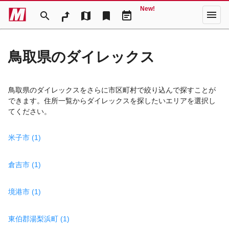
New!
menu
search
map
bookmark
event_note
鳥取県のダイレックス
鳥取県のダイレックスをさらに市区町村で絞り込んで探すことが
できます。住所一覧からダイレックスを探したいエリアを選択し
てください。
米子市 (1)
倉吉市 (1)
境港市 (1)
東伯郡湯梨浜町 (1)