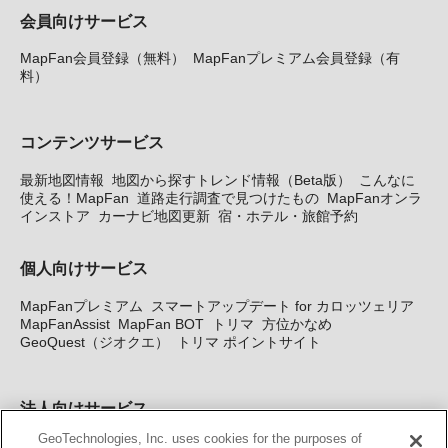
会員向けサービス
MapFan会員登録（無料）
MapFanプレミアム会員登録（有
料）
コンテンツサービス
最新地図情報
地図から探すトレンド情報（Beta版）
こんなに
使える！MapFan
道路走行調査で見つけたもの
MapFanオンラ
インストア
カーナビ地図更新
宿・ホテル・旅館予約
個人向けサービス
MapFanプレミアム
スマートアップデート for カロッツェリア
MapFanAssist
MapFan BOT
トリマ
方位かなめ
GeoQuest（ジオクエ）
トリマ ポイントサイト
法人向けサービス
GeoTechnologies, Inc. uses cookies for the purposes of
法人向け地図・位置情報サービス
WEBサイト・システム向け地