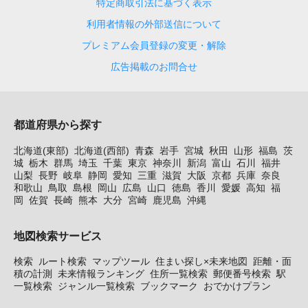
特定商取引法に基づく表示
利用者情報の外部送信について
プレミアム会員登録の変更・解除
広告掲載のお問合せ
都道府県から探す
北海道(東部)
北海道(西部)
青森
岩手
宮城
秋田
山形
福島
茨
城
栃木
群馬
埼玉
千葉
東京
神奈川
新潟
富山
石川
福井
山梨
長野
岐阜
静岡
愛知
三重
滋賀
大阪
京都
兵庫
奈良
和歌山
鳥取
島根
岡山
広島
山口
徳島
香川
愛媛
高知
福
岡
佐賀
長崎
熊本
大分
宮崎
鹿児島
沖縄
地図検索サービス
検索
ルート検索
マップツール
住まい探し×未来地図
距離・面
積の計測
未来情報ランキング
住所一覧検索
郵便番号検索
駅
一覧検索
ジャンル一覧検索
ブックマーク
おでかけプラン