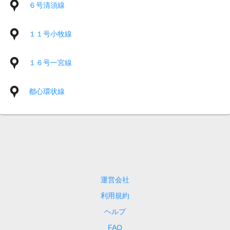
６号清須線
１１号小牧線
１６号一宮線
都心環状線
運営会社
利用規約
ヘルプ
FAQ