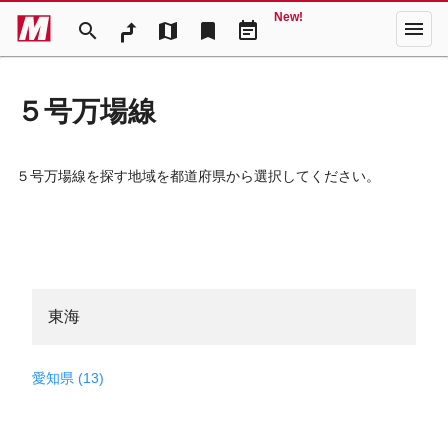
New!
menu
search
map
bookmark
event_note
５号万場線
５号万場線を探す地域を都道府県から選択してください。
東海
愛知県 (13)