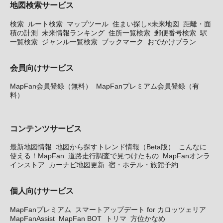
地図検索サービス
検索
ルート検索
マップツール
住まい探し×未来地図
距離・面
積の計測
未来情報ランキング
住所一覧検索
郵便番号検索
駅
一覧検索
ジャンル一覧検索
ブックマーク
おでかけプラン
会員向けサービス
MapFan会員登録（無料）
MapFanプレミアム会員登録（有
料）
コンテンツサービス
最新地図情報
地図から探すトレンド情報（Beta版）
こんなに
使える！MapFan
道路走行調査で見つけたもの
MapFanオンラ
インストア
カーナビ地図更新
宿・ホテル・旅館予約
個人向けサービス
MapFanプレミアム
スマートアップデート for カロッツェリア
MapFanAssist
MapFan BOT
トリマ
方位かなめ