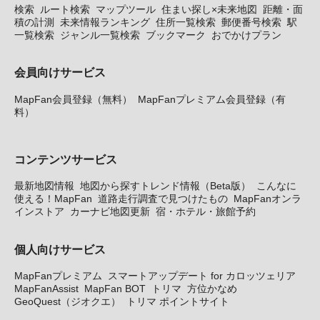
検索
ルート検索
マップツール
住まい探し×未来地図
距離・面
積の計測
未来情報ランキング
住所一覧検索
郵便番号検索
駅
一覧検索
ジャンル一覧検索
ブックマーク
おでかけプラン
会員向けサービス
MapFan会員登録（無料）
MapFanプレミアム会員登録（有
料）
コンテンツサービス
最新地図情報
地図から探すトレンド情報（Beta版）
こんなに
使える！MapFan
道路走行調査で見つけたもの
MapFanオンラ
インストア
カーナビ地図更新
宿・ホテル・旅館予約
個人向けサービス
MapFanプレミアム
スマートアップデート for カロッツェリア
MapFanAssist
MapFan BOT
トリマ
方位かなめ
GeoQuest（ジオクエ）
トリマ ポイントサイト