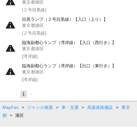
東京都港区
[２号目黒線]
目黒ランプ（２号目黒線）【入口（上り）】
東京都港区
[２号目黒線]
臨海副都心ランプ（湾岸線）【入口（西行き）】
東京都港区
[湾岸線]
臨海副都心ランプ（湾岸線）【出口（東行き）】
東京都港区
[湾岸線]
page
You're
1
page
on
page
MapFan
>
ジャンル検索
>
車・交通
>
高速道路施設
>
東京
都
>
港区