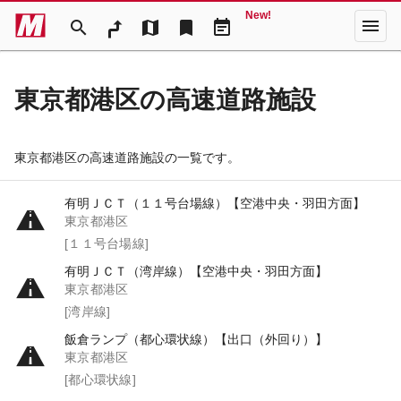
New!
menu
search
map
bookmark
event_note
東京都港区の高速道路施設
東京都港区の高速道路施設の一覧です。
有明ＪＣＴ（１１号台場線）【空港中央・羽田方面】
東京都港区
[１１号台場線]
有明ＪＣＴ（湾岸線）【空港中央・羽田方面】
東京都港区
[湾岸線]
飯倉ランプ（都心環状線）【出口（外回り）】
東京都港区
[都心環状線]