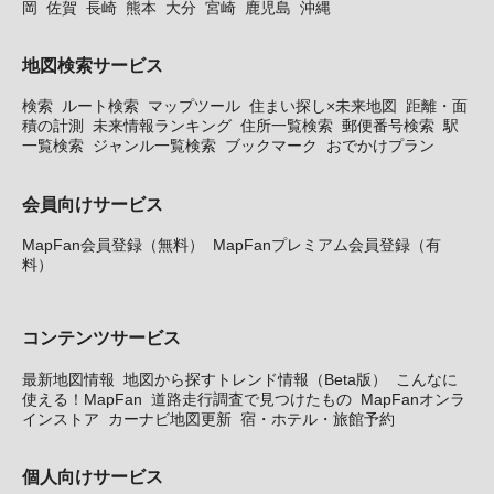
岡
佐賀
長崎
熊本
大分
宮崎
鹿児島
沖縄
地図検索サービス
検索
ルート検索
マップツール
住まい探し×未来地図
距離・面
積の計測
未来情報ランキング
住所一覧検索
郵便番号検索
駅
一覧検索
ジャンル一覧検索
ブックマーク
おでかけプラン
会員向けサービス
MapFan会員登録（無料）
MapFanプレミアム会員登録（有
料）
コンテンツサービス
最新地図情報
地図から探すトレンド情報（Beta版）
こんなに
使える！MapFan
道路走行調査で見つけたもの
MapFanオンラ
インストア
カーナビ地図更新
宿・ホテル・旅館予約
個人向けサービス