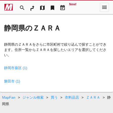
New!
menu
search
map
bookmark
event_note
静岡県のＺＡＲＡ
静岡県のＺＡＲＡをさらに市区町村で絞り込んで探すことができ
ます。住所一覧からＺＡＲＡを探したいエリアを選択してくださ
い。
静岡市葵区 (1)
磐田市 (1)
MapFan
>
ジャンル検索
>
買う
>
衣料品店
>
ＺＡＲＡ
>
静
岡県