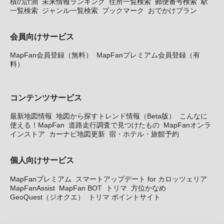
積の計測
未来情報ランキング
住所一覧検索
郵便番号検索
駅
一覧検索
ジャンル一覧検索
ブックマーク
おでかけプラン
会員向けサービス
MapFan会員登録（無料）
MapFanプレミアム会員登録（有
料）
コンテンツサービス
最新地図情報
地図から探すトレンド情報（Beta版）
こんなに
使える！MapFan
道路走行調査で見つけたもの
MapFanオンラ
インストア
カーナビ地図更新
宿・ホテル・旅館予約
個人向けサービス
MapFanプレミアム
スマートアップデート for カロッツェリア
MapFanAssist
MapFan BOT
トリマ
方位かなめ
GeoQuest（ジオクエ）
トリマ ポイントサイト