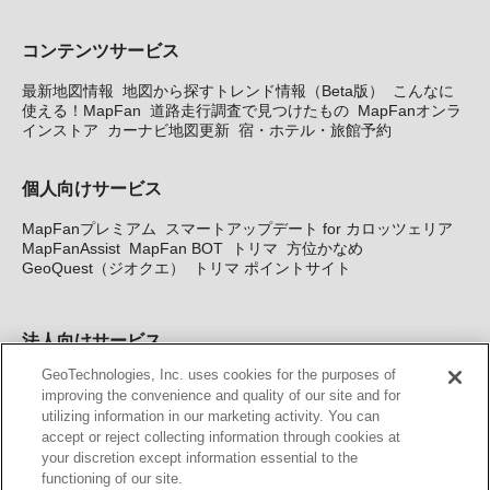
コンテンツサービス
最新地図情報
地図から探すトレンド情報（Beta版）
こんなに
使える！MapFan
道路走行調査で見つけたもの
MapFanオンラ
インストア
カーナビ地図更新
宿・ホテル・旅館予約
個人向けサービス
MapFanプレミアム
スマートアップデート for カロッツェリア
MapFanAssist
MapFan BOT
トリマ
方位かなめ
GeoQuest（ジオクエ）
トリマ ポイントサイト
法人向けサービス
GeoTechnologies, Inc. uses cookies for the purposes of
法人向け地図・位置情報サービス
WEBサイト・システム向け地
improving the convenience and quality of our site and for
図API
Windows PC向け地図開発キット
MapFan DB
住所確認
utilizing information in our marketing activity. You can
サービス
MAP WORLD+
トリマ広告
Geo-Research
スグロ
accept or reject collecting information through cookies at
ジ
your discretion except information essential to the
functioning of our site.