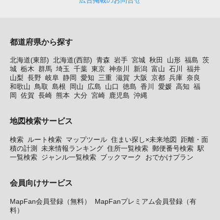
広告掲載のお問合せ
都道府県から探す
北海道(東部)
北海道(西部)
青森
岩手
宮城
秋田
山形
福島
茨
城
栃木
群馬
埼玉
千葉
東京
神奈川
新潟
富山
石川
福井
山梨
長野
岐阜
静岡
愛知
三重
滋賀
大阪
京都
兵庫
奈良
和歌山
鳥取
島根
岡山
広島
山口
徳島
香川
愛媛
高知
福
岡
佐賀
長崎
熊本
大分
宮崎
鹿児島
沖縄
地図検索サービス
検索
ルート検索
マップツール
住まい探し×未来地図
距離・面
積の計測
未来情報ランキング
住所一覧検索
郵便番号検索
駅
一覧検索
ジャンル一覧検索
ブックマーク
おでかけプラン
会員向けサービス
MapFan会員登録（無料）
MapFanプレミアム会員登録（有
料）