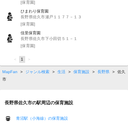
[保育園]
ひまわり保育園
長野県佐久市瀬戸１１７７－１３
[保育園]
佳里保育園
長野県佐久市下小田切５１－１
[保育園]
page
You're
1
page
on
page
MapFan
>
ジャンル検索
>
生活
>
保育施設
>
長野県
>
佐久
市
長野県佐久市の駅周辺の保育施設
青沼駅（小海線）の保育施設