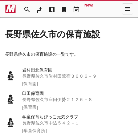
New!
menu
search
map
bookmark
event_note
長野県佐久市の保育施設
長野県佐久市の保育施設の一覧です。
岩村田北保育園
長野県佐久市岩村田荒宿３６０６－９
[保育園]
臼田保育園
長野県佐久市臼田伊勢２１２６－８
[保育園]
学童保育ちびっこ元気クラブ
長野県佐久市中込５４２－１
[学童保育所]