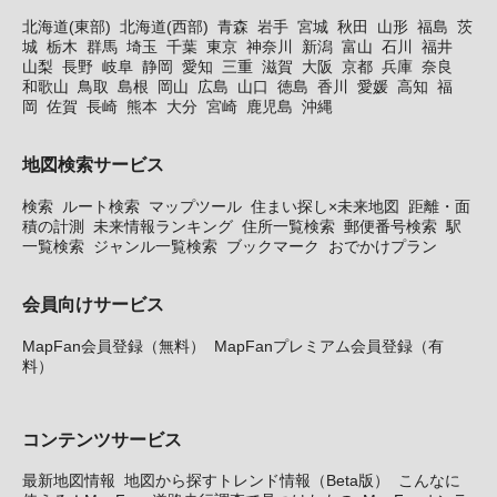
北海道(東部)
北海道(西部)
青森
岩手
宮城
秋田
山形
福島
茨
城
栃木
群馬
埼玉
千葉
東京
神奈川
新潟
富山
石川
福井
山梨
長野
岐阜
静岡
愛知
三重
滋賀
大阪
京都
兵庫
奈良
和歌山
鳥取
島根
岡山
広島
山口
徳島
香川
愛媛
高知
福
岡
佐賀
長崎
熊本
大分
宮崎
鹿児島
沖縄
地図検索サービス
検索
ルート検索
マップツール
住まい探し×未来地図
距離・面
積の計測
未来情報ランキング
住所一覧検索
郵便番号検索
駅
一覧検索
ジャンル一覧検索
ブックマーク
おでかけプラン
会員向けサービス
MapFan会員登録（無料）
MapFanプレミアム会員登録（有
料）
コンテンツサービス
最新地図情報
地図から探すトレンド情報（Beta版）
こんなに