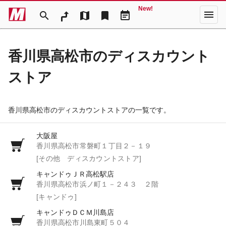
New!
menu
search
map
bookmark
event_note
香川県高松市のディスカウント
ストア
香川県高松市のディスカウントストアの一覧です。
大阪屋
香川県高松市常磐町１丁目２－１９
[その他 ディスカウントストア]
キャンドゥＪＲ高松駅店
香川県高松市浜ノ町１－２４３ ２階
[キャンドゥ]
キャンドゥＤＣＭ川島店
香川県高松市川島東町５０４