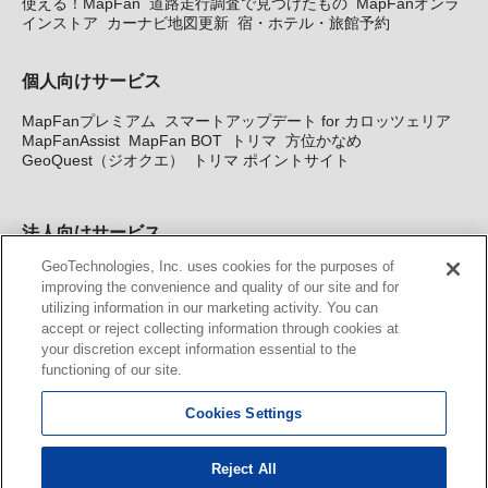
使える！MapFan
道路走行調査で見つけたもの
MapFanオンラ
インストア
カーナビ地図更新
宿・ホテル・旅館予約
個人向けサービス
MapFanプレミアム
スマートアップデート for カロッツェリア
MapFanAssist
MapFan BOT
トリマ
方位かなめ
GeoQuest（ジオクエ）
トリマ ポイントサイト
法人向けサービス
GeoTechnologies, Inc. uses cookies for the purposes of
法人向け地図・位置情報サービス
WEBサイト・システム向け地
improving the convenience and quality of our site and for
図API
Windows PC向け地図開発キット
MapFan DB
住所確認
utilizing information in our marketing activity. You can
サービス
MAP WORLD+
トリマ広告
Geo-Research
スグロ
accept or reject collecting information through cookies at
ジ
your discretion except information essential to the
functioning of our site.
カーナビ地図更新サービス
Cookies Settings
MapFan スマートメンバーズ
カロッツェリア地図割プラス
KENWOOD MapFan Club
Reject All