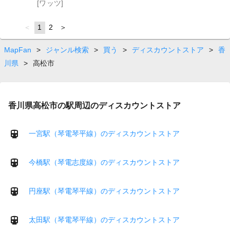
[ワッツ]
page
You're
1
page
2
page
on
page
MapFan
>
ジャンル検索
>
買う
>
ディスカウントストア
>
香
川県
>
高松市
香川県高松市の駅周辺のディスカウントストア
一宮駅（琴電琴平線）のディスカウントストア
今橋駅（琴電志度線）のディスカウントストア
円座駅（琴電琴平線）のディスカウントストア
太田駅（琴電琴平線）のディスカウントストア