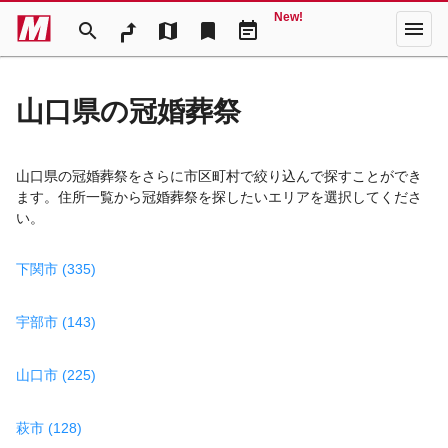
New!
menu
search
map
bookmark
event_note
山口県の冠婚葬祭
山口県の冠婚葬祭をさらに市区町村で絞り込んで探すことができ
ます。住所一覧から冠婚葬祭を探したいエリアを選択してくださ
い。
下関市 (335)
宇部市 (143)
山口市 (225)
萩市 (128)