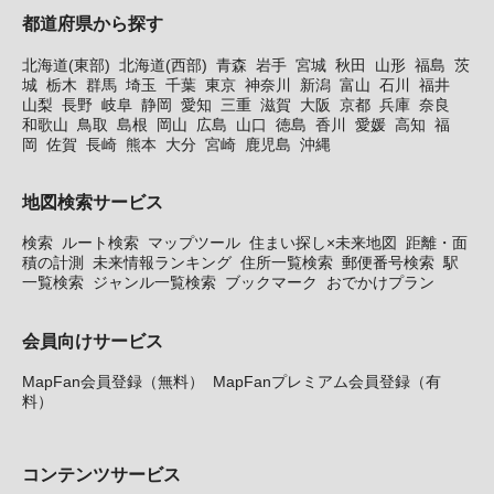
都道府県から探す
北海道(東部)
北海道(西部)
青森
岩手
宮城
秋田
山形
福島
茨
城
栃木
群馬
埼玉
千葉
東京
神奈川
新潟
富山
石川
福井
山梨
長野
岐阜
静岡
愛知
三重
滋賀
大阪
京都
兵庫
奈良
和歌山
鳥取
島根
岡山
広島
山口
徳島
香川
愛媛
高知
福
岡
佐賀
長崎
熊本
大分
宮崎
鹿児島
沖縄
地図検索サービス
検索
ルート検索
マップツール
住まい探し×未来地図
距離・面
積の計測
未来情報ランキング
住所一覧検索
郵便番号検索
駅
一覧検索
ジャンル一覧検索
ブックマーク
おでかけプラン
会員向けサービス
MapFan会員登録（無料）
MapFanプレミアム会員登録（有
料）
コンテンツサービス