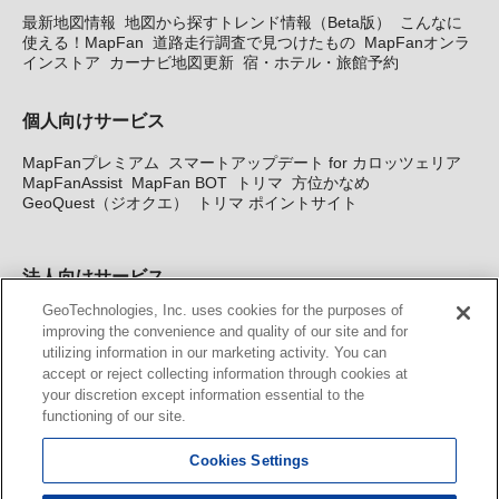
最新地図情報
地図から探すトレンド情報（Beta版）
こんなに
使える！MapFan
道路走行調査で見つけたもの
MapFanオンラ
インストア
カーナビ地図更新
宿・ホテル・旅館予約
個人向けサービス
MapFanプレミアム
スマートアップデート for カロッツェリア
MapFanAssist
MapFan BOT
トリマ
方位かなめ
GeoQuest（ジオクエ）
トリマ ポイントサイト
法人向けサービス
GeoTechnologies, Inc. uses cookies for the purposes of
法人向け地図・位置情報サービス
WEBサイト・システム向け地
improving the convenience and quality of our site and for
図API
Windows PC向け地図開発キット
MapFan DB
住所確認
utilizing information in our marketing activity. You can
サービス
MAP WORLD+
トリマ広告
Geo-Research
スグロ
accept or reject collecting information through cookies at
ジ
your discretion except information essential to the
functioning of our site.
カーナビ地図更新サービス
Cookies Settings
MapFan スマートメンバーズ
カロッツェリア地図割プラス
KENWOOD MapFan Club