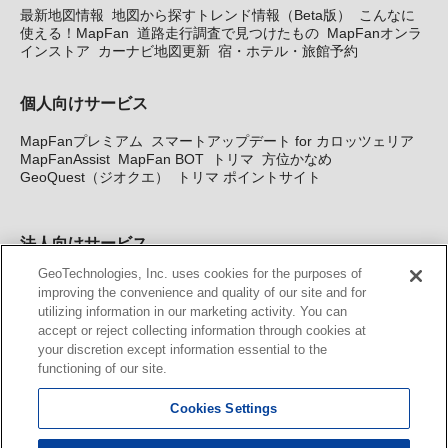
最新地図情報
地図から探すトレンド情報（Beta版）
こんなに
使える！MapFan
道路走行調査で見つけたもの
MapFanオンラ
インストア
カーナビ地図更新
宿・ホテル・旅館予約
個人向けサービス
MapFanプレミアム
スマートアップデート for カロッツェリア
MapFanAssist
MapFan BOT
トリマ
方位かなめ
GeoQuest（ジオクエ）
トリマ ポイントサイト
法人向けサービス
GeoTechnologies, Inc. uses cookies for the purposes of
法人向け地図・位置情報サービス
WEBサイト・システム向け地
improving the convenience and quality of our site and for
図API
Windows PC向け地図開発キット
MapFan DB
住所確認
utilizing information in our marketing activity. You can
サービス
MAP WORLD+
トリマ広告
Geo-Research
スグロ
accept or reject collecting information through cookies at
ジ
your discretion except information essential to the
functioning of our site.
カーナビ地図更新サービス
Cookies Settings
MapFan スマートメンバーズ
カロッツェリア地図割プラス
KENWOOD MapFan Club