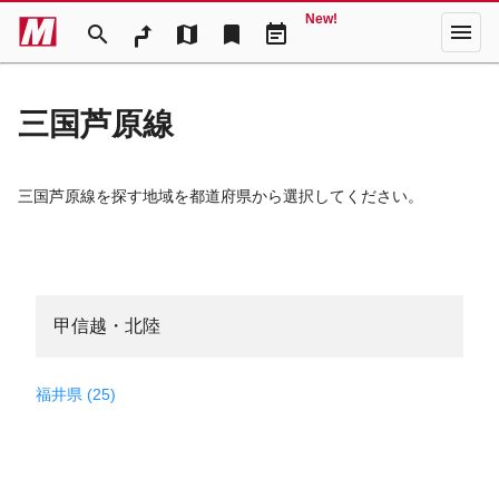
New!
menu
search
map
bookmark
event_note
三国芦原線
三国芦原線を探す地域を都道府県から選択してください。
甲信越・北陸
福井県 (25)