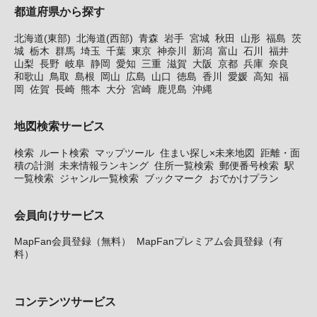
都道府県から探す
北海道(東部)
北海道(西部)
青森
岩手
宮城
秋田
山形
福島
茨
城
栃木
群馬
埼玉
千葉
東京
神奈川
新潟
富山
石川
福井
山梨
長野
岐阜
静岡
愛知
三重
滋賀
大阪
京都
兵庫
奈良
和歌山
鳥取
島根
岡山
広島
山口
徳島
香川
愛媛
高知
福
岡
佐賀
長崎
熊本
大分
宮崎
鹿児島
沖縄
地図検索サービス
検索
ルート検索
マップツール
住まい探し×未来地図
距離・面
積の計測
未来情報ランキング
住所一覧検索
郵便番号検索
駅
一覧検索
ジャンル一覧検索
ブックマーク
おでかけプラン
会員向けサービス
MapFan会員登録（無料）
MapFanプレミアム会員登録（有
料）
コンテンツサービス