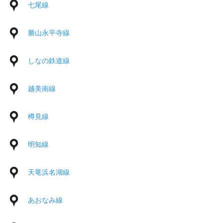
七尾線
勝山永平寺線
しなの鉄道線
越美南線
樽見線
明知線
天竜浜名湖線
あおなみ線