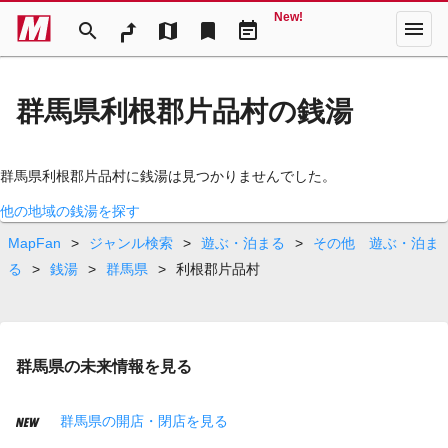
New!
menu
search
map
bookmark
event_note
群馬県利根郡片品村の銭湯
群馬県利根郡片品村に銭湯は見つかりませんでした。
他の地域の銭湯を探す
MapFan
>
ジャンル検索
>
遊ぶ・泊まる
>
その他 遊ぶ・泊ま
る
>
銭湯
>
群馬県
>
利根郡片品村
群馬県の未来情報を見る
群馬県の開店・閉店を見る