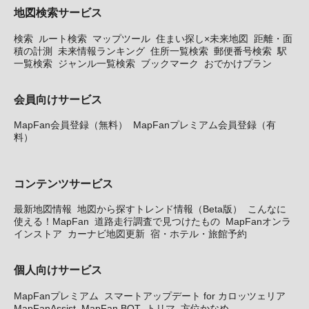
地図検索サービス
検索
ルート検索
マップツール
住まい探し×未来地図
距離・面
積の計測
未来情報ランキング
住所一覧検索
郵便番号検索
駅
一覧検索
ジャンル一覧検索
ブックマーク
おでかけプラン
会員向けサービス
MapFan会員登録（無料）
MapFanプレミアム会員登録（有
料）
コンテンツサービス
最新地図情報
地図から探すトレンド情報（Beta版）
こんなに
使える！MapFan
道路走行調査で見つけたもの
MapFanオンラ
インストア
カーナビ地図更新
宿・ホテル・旅館予約
個人向けサービス
MapFanプレミアム
スマートアップデート for カロッツェリア
MapFanAssist
MapFan BOT
トリマ
方位かなめ