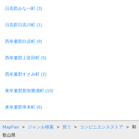
日高郡みなべ町 (3)
日高郡日高川町 (1)
西牟婁郡白浜町 (9)
西牟婁郡上富田町 (5)
西牟婁郡すさみ町 (2)
東牟婁郡那智勝浦町 (10)
東牟婁郡串本町 (6)
MapFan
>
ジャンル検索
>
買う
>
コンビニエンスストア
>
和
歌山県