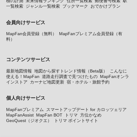
積の計測
未来情報ランキング
住所一覧検索
郵便番号検索
駅
一覧検索
ジャンル一覧検索
ブックマーク
おでかけプラン
会員向けサービス
MapFan会員登録（無料）
MapFanプレミアム会員登録（有
料）
コンテンツサービス
最新地図情報
地図から探すトレンド情報（Beta版）
こんなに
使える！MapFan
道路走行調査で見つけたもの
MapFanオンラ
インストア
カーナビ地図更新
宿・ホテル・旅館予約
個人向けサービス
MapFanプレミアム
スマートアップデート for カロッツェリア
MapFanAssist
MapFan BOT
トリマ
方位かなめ
GeoQuest（ジオクエ）
トリマ ポイントサイト