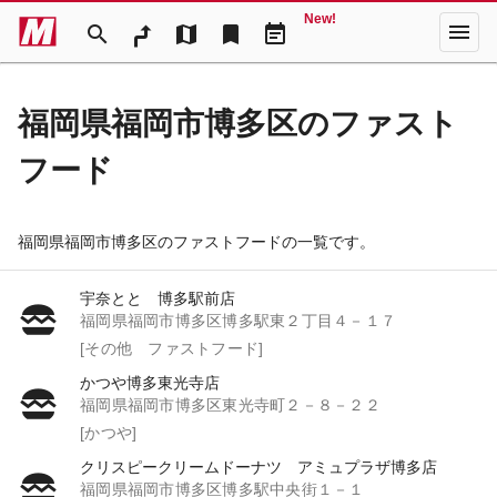
New!
menu
search
map
bookmark
event_note
福岡県福岡市博多区のファスト
フード
福岡県福岡市博多区のファストフードの一覧です。
宇奈とと 博多駅前店
福岡県福岡市博多区博多駅東２丁目４－１７
[その他 ファストフード]
かつや博多東光寺店
福岡県福岡市博多区東光寺町２－８－２２
[かつや]
クリスピークリームドーナツ アミュプラザ博多店
福岡県福岡市博多区博多駅中央街１－１