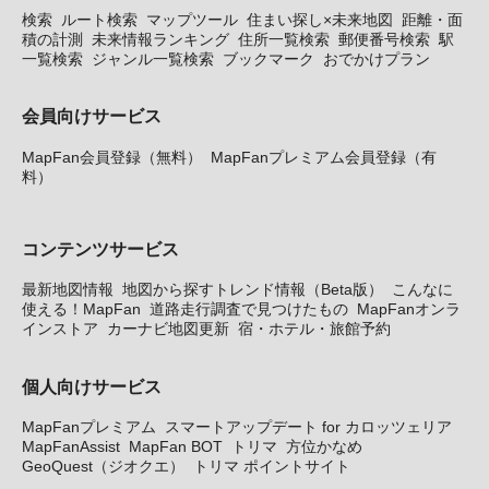
検索
ルート検索
マップツール
住まい探し×未来地図
距離・面
積の計測
未来情報ランキング
住所一覧検索
郵便番号検索
駅
一覧検索
ジャンル一覧検索
ブックマーク
おでかけプラン
会員向けサービス
MapFan会員登録（無料）
MapFanプレミアム会員登録（有
料）
コンテンツサービス
最新地図情報
地図から探すトレンド情報（Beta版）
こんなに
使える！MapFan
道路走行調査で見つけたもの
MapFanオンラ
インストア
カーナビ地図更新
宿・ホテル・旅館予約
個人向けサービス
MapFanプレミアム
スマートアップデート for カロッツェリア
MapFanAssist
MapFan BOT
トリマ
方位かなめ
GeoQuest（ジオクエ）
トリマ ポイントサイト