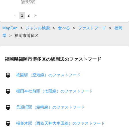
[吉野家]
page
You're
1
page
2
page
on
page
MapFan
>
ジャンル検索
>
食べる
>
ファストフード
>
福岡
県
>
福岡市博多区
福岡県福岡市博多区の駅周辺のファストフード
祇園駅（空港線）のファストフード
櫛田神社前駅（七隈線）のファストフード
呉服町駅（箱崎線）のファストフード
桜並木駅（西鉄天神大牟田線）のファストフード