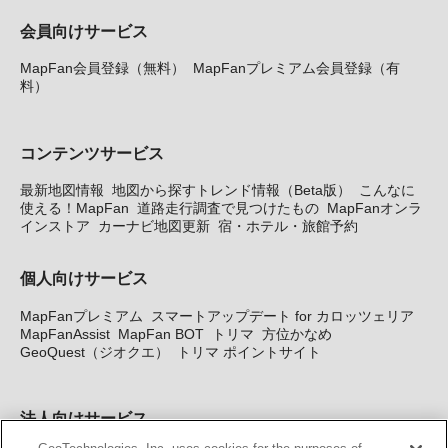
会員向けサービス
MapFan会員登録（無料）
MapFanプレミアム会員登録（有
料）
コンテンツサービス
最新地図情報
地図から探すトレンド情報（Beta版）
こんなに
使える！MapFan
道路走行調査で見つけたもの
MapFanオンラ
インストア
カーナビ地図更新
宿・ホテル・旅館予約
個人向けサービス
MapFanプレミアム
スマートアップデート for カロッツェリア
MapFanAssist
MapFan BOT
トリマ
方位かなめ
GeoQuest（ジオクエ）
トリマ ポイントサイト
法人向けサービス