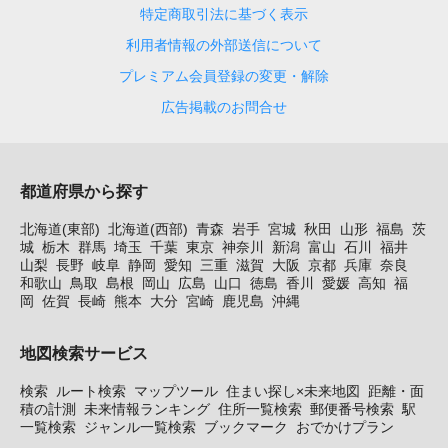
特定商取引法に基づく表示
利用者情報の外部送信について
プレミアム会員登録の変更・解除
広告掲載のお問合せ
都道府県から探す
北海道(東部)
北海道(西部)
青森
岩手
宮城
秋田
山形
福島
茨
城
栃木
群馬
埼玉
千葉
東京
神奈川
新潟
富山
石川
福井
山梨
長野
岐阜
静岡
愛知
三重
滋賀
大阪
京都
兵庫
奈良
和歌山
鳥取
島根
岡山
広島
山口
徳島
香川
愛媛
高知
福
岡
佐賀
長崎
熊本
大分
宮崎
鹿児島
沖縄
地図検索サービス
検索
ルート検索
マップツール
住まい探し×未来地図
距離・面
積の計測
未来情報ランキング
住所一覧検索
郵便番号検索
駅
一覧検索
ジャンル一覧検索
ブックマーク
おでかけプラン