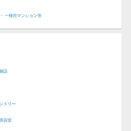
・ 一棟売マンション等
施設
ンドリー
美容室