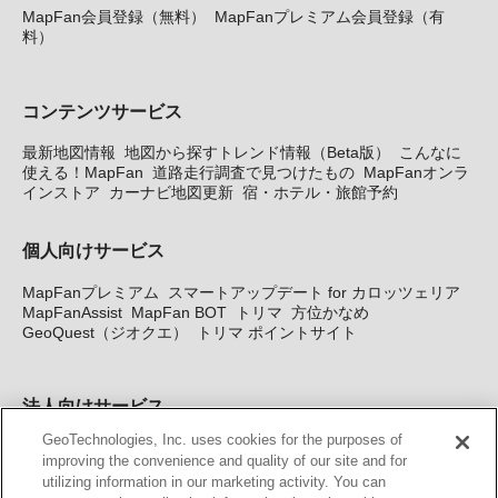
MapFan会員登録（無料）
MapFanプレミアム会員登録（有
料）
コンテンツサービス
最新地図情報
地図から探すトレンド情報（Beta版）
こんなに
使える！MapFan
道路走行調査で見つけたもの
MapFanオンラ
インストア
カーナビ地図更新
宿・ホテル・旅館予約
個人向けサービス
MapFanプレミアム
スマートアップデート for カロッツェリア
MapFanAssist
MapFan BOT
トリマ
方位かなめ
GeoQuest（ジオクエ）
トリマ ポイントサイト
法人向けサービス
GeoTechnologies, Inc. uses cookies for the purposes of
法人向け地図・位置情報サービス
WEBサイト・システム向け地
improving the convenience and quality of our site and for
図API
Windows PC向け地図開発キット
MapFan DB
住所確認
utilizing information in our marketing activity. You can
サービス
MAP WORLD+
トリマ広告
Geo-Research
スグロ