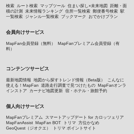
検索
ルート検索
マップツール
住まい探し×未来地図
距離・面
積の計測
未来情報ランキング
住所一覧検索
郵便番号検索
駅
一覧検索
ジャンル一覧検索
ブックマーク
おでかけプラン
会員向けサービス
MapFan会員登録（無料）
MapFanプレミアム会員登録（有
料）
コンテンツサービス
最新地図情報
地図から探すトレンド情報（Beta版）
こんなに
使える！MapFan
道路走行調査で見つけたもの
MapFanオンラ
インストア
カーナビ地図更新
宿・ホテル・旅館予約
個人向けサービス
MapFanプレミアム
スマートアップデート for カロッツェリア
MapFanAssist
MapFan BOT
トリマ
方位かなめ
GeoQuest（ジオクエ）
トリマ ポイントサイト