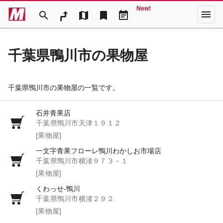
New!
menu
search
map
bookmark
event_note
千葉県鴨川市の果物屋
千葉県鴨川市の果物屋の一覧です。
石井青果店
千葉県鴨川市天津１９１２
[果物屋]
一文字青果フローレ鴨川わかしお市場店
千葉県鴨川市横渚９７３－１
[果物屋]
くわっせ‐鴨川
千葉県鴨川市横渚２９２
[果物屋]