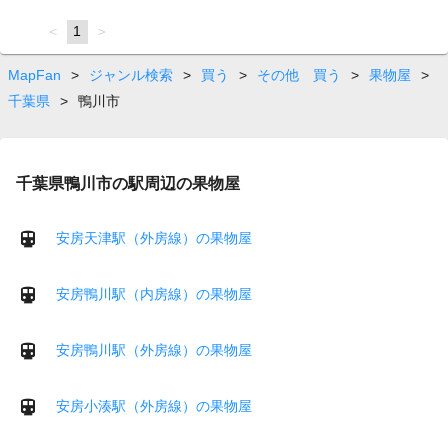
page
You're
1
page
on
page
MapFan
>
ジャンル検索
>
買う
>
その他 買う
>
果物屋
>
千葉県
>
鴨川市
千葉県鴨川市の駅周辺の果物屋
安房天津駅（外房線）の果物屋
安房鴨川駅（内房線）の果物屋
安房鴨川駅（外房線）の果物屋
安房小湊駅（外房線）の果物屋