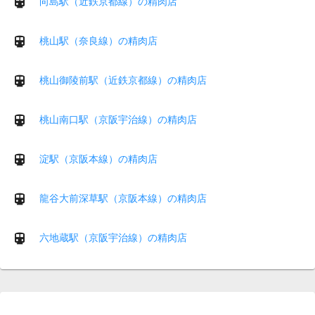
向島駅（近鉄京都線）の精肉店
桃山駅（奈良線）の精肉店
桃山御陵前駅（近鉄京都線）の精肉店
桃山南口駅（京阪宇治線）の精肉店
淀駅（京阪本線）の精肉店
龍谷大前深草駅（京阪本線）の精肉店
六地蔵駅（京阪宇治線）の精肉店