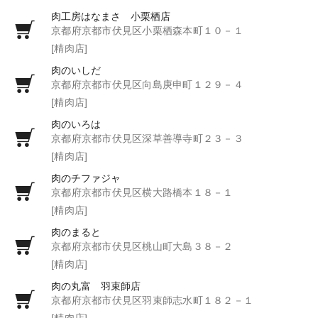
肉工房はなまさ 小栗栖店
京都府京都市伏見区小栗栖森本町１０－１
[精肉店]
肉のいしだ
京都府京都市伏見区向島庚申町１２９－４
[精肉店]
肉のいろは
京都府京都市伏見区深草善導寺町２３－３
[精肉店]
肉のチファジャ
京都府京都市伏見区横大路橋本１８－１
[精肉店]
肉のまると
京都府京都市伏見区桃山町大島３８－２
[精肉店]
肉の丸富 羽束師店
京都府京都市伏見区羽束師志水町１８２－１
[精肉店]