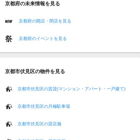
京都府の未来情報を見る
京都府の開店・閉店を見る
京都府のイベントを見る
京都市伏見区の物件を見る
京都市伏見区の賃貸(マンション・アパート・一戸建て)
京都市伏見区の月極駐車場
京都市伏見区の貸店舗