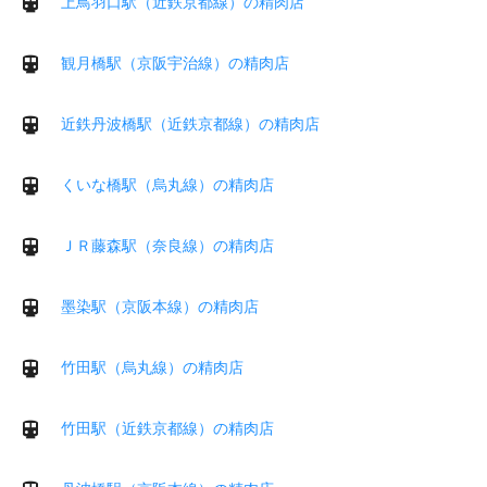
上鳥羽口駅（近鉄京都線）の精肉店
観月橋駅（京阪宇治線）の精肉店
近鉄丹波橋駅（近鉄京都線）の精肉店
くいな橋駅（烏丸線）の精肉店
ＪＲ藤森駅（奈良線）の精肉店
墨染駅（京阪本線）の精肉店
竹田駅（烏丸線）の精肉店
竹田駅（近鉄京都線）の精肉店