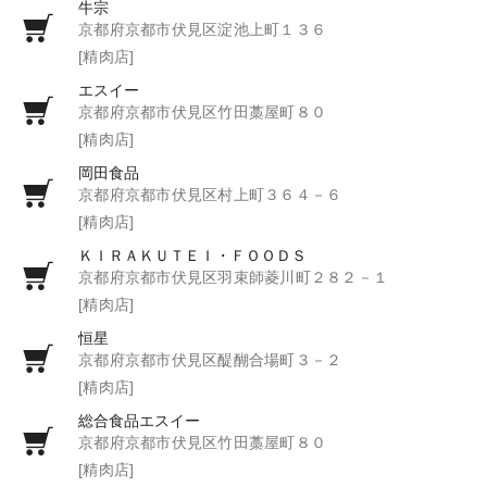
牛宗
京都府京都市伏見区淀池上町１３６
[精肉店]
エスイー
京都府京都市伏見区竹田藁屋町８０
[精肉店]
岡田食品
京都府京都市伏見区村上町３６４－６
[精肉店]
ＫＩＲＡＫＵＴＥＩ・ＦＯＯＤＳ
京都府京都市伏見区羽束師菱川町２８２－１
[精肉店]
恒星
京都府京都市伏見区醍醐合場町３－２
[精肉店]
総合食品エスイー
京都府京都市伏見区竹田藁屋町８０
[精肉店]