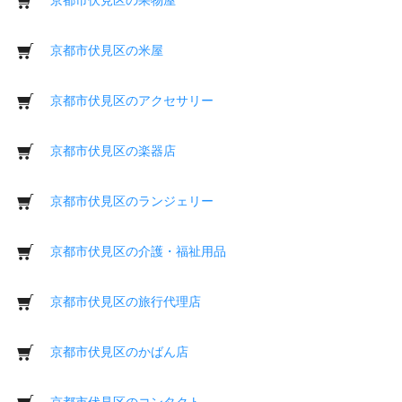
京都市伏見区の米屋
京都市伏見区のアクセサリー
京都市伏見区の楽器店
京都市伏見区のランジェリー
京都市伏見区の介護・福祉用品
京都市伏見区の旅行代理店
京都市伏見区のかばん店
京都市伏見区のコンタクト