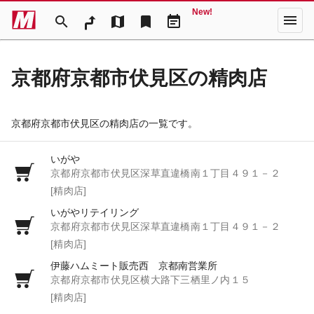
New!
menu
search
map
bookmark
event_note
京都府京都市伏見区の精肉店
京都府京都市伏見区の精肉店の一覧です。
いがや
京都府京都市伏見区深草直違橋南１丁目４９１－２
[精肉店]
いがやリテイリング
京都府京都市伏見区深草直違橋南１丁目４９１－２
[精肉店]
伊藤ハムミート販売西 京都南営業所
京都府京都市伏見区横大路下三栖里ノ内１５
[精肉店]