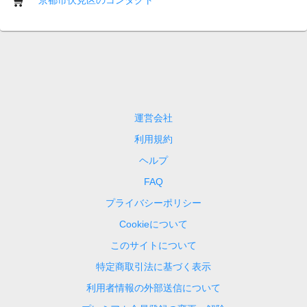
運営会社
利用規約
ヘルプ
FAQ
プライバシーポリシー
Cookieについて
このサイトについて
特定商取引法に基づく表示
利用者情報の外部送信について