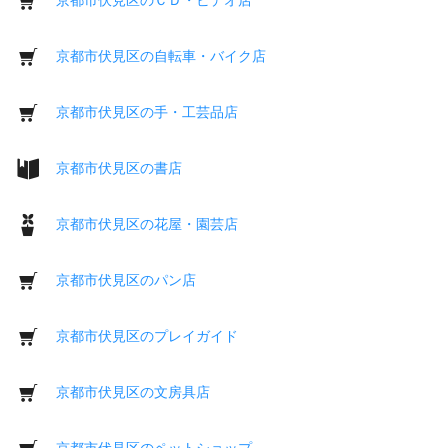
京都市伏見区の自転車・バイク店
京都市伏見区の手・工芸品店
京都市伏見区の書店
京都市伏見区の花屋・園芸店
京都市伏見区のパン店
京都市伏見区のプレイガイド
京都市伏見区の文房具店
京都市伏見区のペットショップ