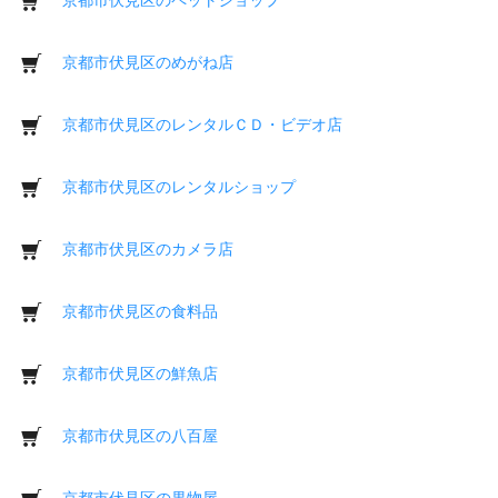
京都市伏見区のめがね店
京都市伏見区のレンタルＣＤ・ビデオ店
京都市伏見区のレンタルショップ
京都市伏見区のカメラ店
京都市伏見区の食料品
京都市伏見区の鮮魚店
京都市伏見区の八百屋
京都市伏見区の果物屋