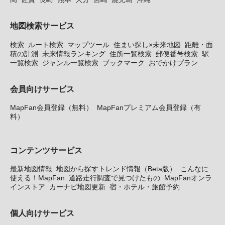
地図検索サービス
検索
ルート検索
マップツール
住まい探し×未来地図
距離・面
積の計測
未来情報ランキング
住所一覧検索
郵便番号検索
駅
一覧検索
ジャンル一覧検索
ブックマーク
おでかけプラン
会員向けサービス
MapFan会員登録（無料）
MapFanプレミアム会員登録（有
料）
コンテンツサービス
最新地図情報
地図から探すトレンド情報（Beta版）
こんなに
使える！MapFan
道路走行調査で見つけたもの
MapFanオンラ
インストア
カーナビ地図更新
宿・ホテル・旅館予約
個人向けサービス