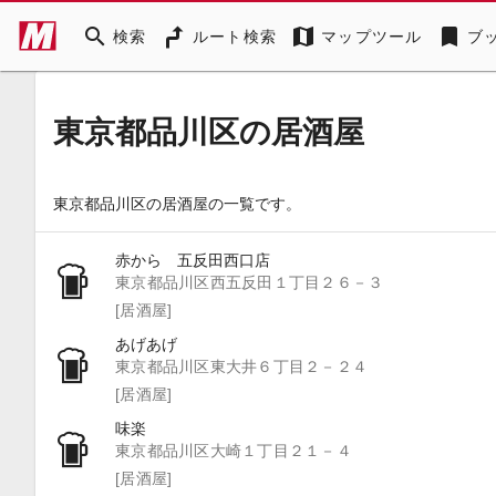
search
map
bookmark
検索
ルート検索
マップツール
ブ
東京都品川区の居酒屋
東京都品川区の居酒屋の一覧です。
赤から 五反田西口店
東京都品川区西五反田１丁目２６－３
[居酒屋]
あげあげ
東京都品川区東大井６丁目２－２４
[居酒屋]
味楽
東京都品川区大崎１丁目２１－４
[居酒屋]